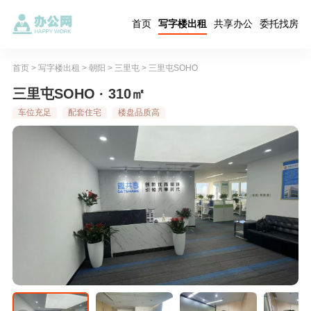
首页
写字楼出租
共享办公
委托找房
首页
>
写字楼出租
>
朝阳
>
三里屯
>
三里屯SOHO
三里屯SOHO · 310㎡
车位充足
配套住宅
楼盘品质高