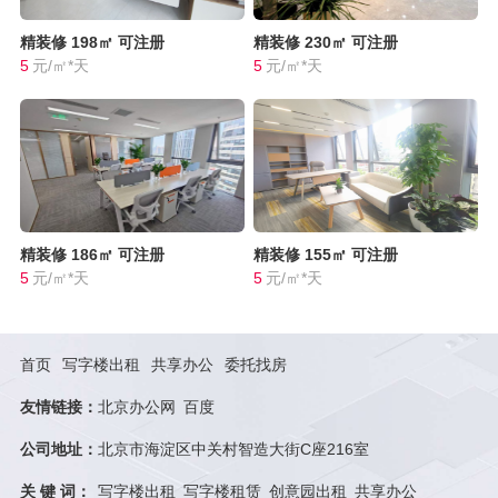
精装修
198㎡
可注册
精装修
230㎡
可注册
5
元/㎡*天
5
元/㎡*天
精装修
186㎡
可注册
精装修
155㎡
可注册
5
元/㎡*天
5
元/㎡*天
首页
写字楼出租
共享办公
委托找房
友情链接：
北京办公网
百度
公司地址：
北京市海淀区中关村智造大街C座216室
关 键 词：
写字楼出租
写字楼租赁
创意园出租
共享办公