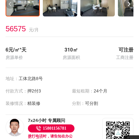
56575
元/月
6
元/㎡*天
310
㎡
可注册
房源单价
房源面积
工商注册
地址：
工体北路8号
付款方式：
押2付3
最短租期：
24个月
装修情况：
精装修
分割：
可分割
7x24小时 专属顾问
15801156781
拨打电话时，请告知在办公