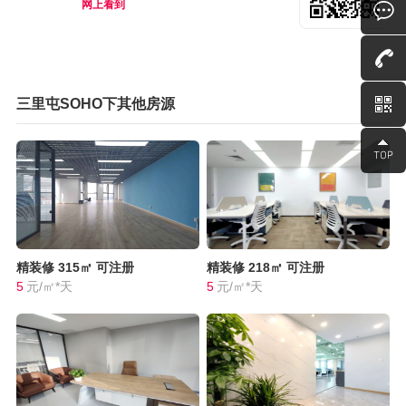
网上看到
三里屯SOHO下其他房源
精装修
315㎡
可注册
精装修
218㎡
可注册
5
元/㎡*天
5
元/㎡*天