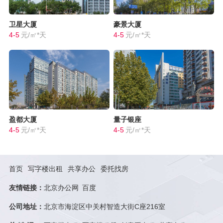
卫星大厦
豪景大厦
4-5
元/㎡*天
4-5
元/㎡*天
盈都大厦
量子银座
4-5
元/㎡*天
4-5
元/㎡*天
首页
写字楼出租
共享办公
委托找房
友情链接：
北京办公网
百度
公司地址：
北京市海淀区中关村智造大街C座216室