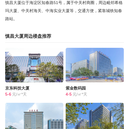
慎昌大厦位于海淀区知春路51号，属于中关村商圈，周边毗邻希格
玛大厦、中关村海关、中海实业大厦等，交通方便，紧靠城铁知春
路站。
慎昌大厦周边楼盘推荐
京东科技大厦
紫金数码园
5-6
元/㎡*天
4-5
元/㎡*天