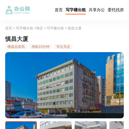
首页
写字楼出租
共享办公
委托找房
首页
>
写字楼出租
>
海淀
>
写字楼出租
> 慎昌大厦
慎昌大厦
楼盘品质高
地铁10分钟
车位充足