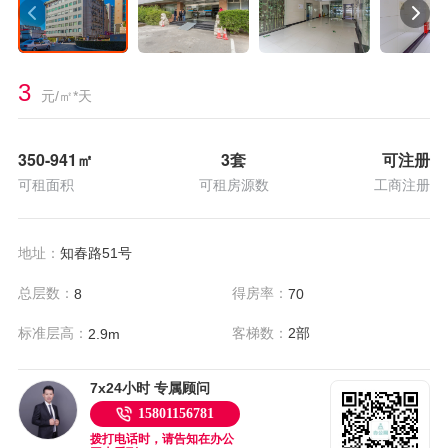
3
元/㎡*天
350-941
㎡
3套
可注册
可租面积
可租房源数
工商注册
地址：
知春路51号
总层数：
得房率：
8
70
标准层高：
客梯数：
2部
2.9m
7x24小时 专属顾问
15801156781
拨打电话时，请告知在办公