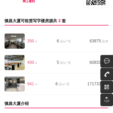
网上看到
慎昌大厦可租赁写字楼房源共
3
套
350
6
63875
㎡
元/㎡*天
元/月
400
5
60833
㎡
元/㎡*天
元/月
941
6
171733
㎡
元/㎡*天
元/月
慎昌大厦介绍