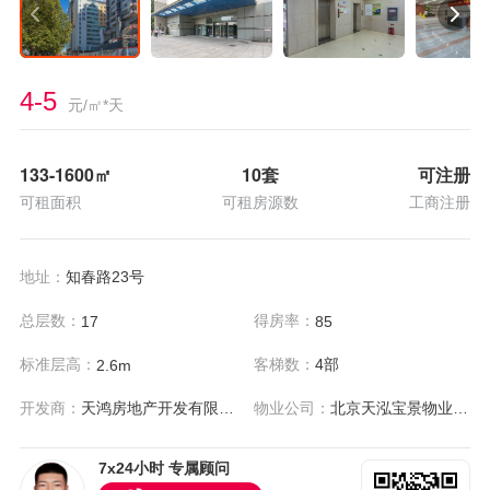
4-5
元/㎡*天
133-1600
㎡
10套
可注册
可租面积
可租房源数
工商注册
地址：
知春路23号
总层数：
得房率：
17
85
标准层高：
客梯数：
4部
2.6m
开发商：
天鸿房地产开发有限公司
物业公司：
北京天泓宝景物业管理有限公司
7x24小时 专属顾问