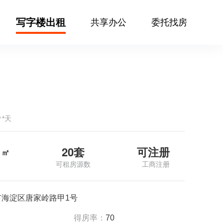
写字楼出租
共享办公
委托找房
㎡*天
20套
可注册
㎡
可租房源数
工商注册
市海淀区唐家岭路甲1号
得房率：
70