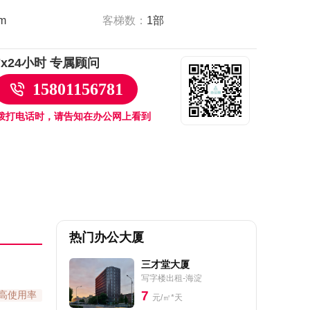
客梯数：
1部
m
7x24小时 专属顾问
15801156781
拨打电话时，请告知在办公网上看到
热门办公大厦
三才堂大厦
写字楼出租-海淀
7
高使用率
元/㎡*天