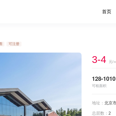
首页
圈
可注册
3-4
元/
128-1010
可租面积
地址：
北京
总层数：
2