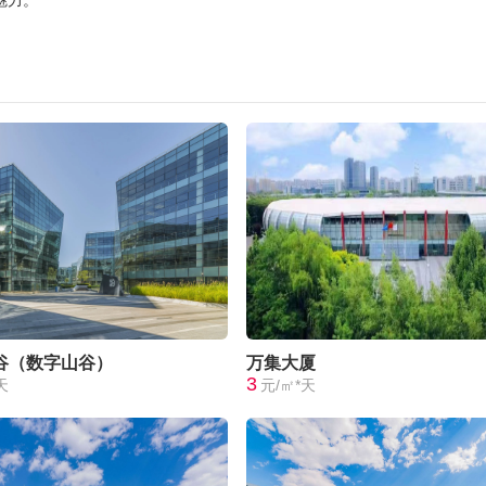
魅力。
谷（数字山谷）
万集大厦
3
天
元/㎡*天