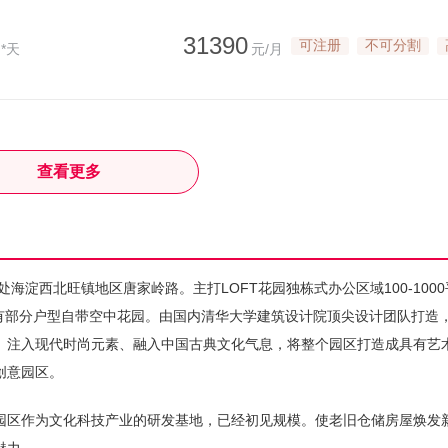
31390
可注册
不可分割
*天
元/月
查看更多
海淀西北旺镇地区唐家岭路。主打LOFT花园独栋式办公区域100-100
更有部分户型自带空中花园。由国内清华大学建筑设计院顶尖设计团队打造
、注入现代时尚元素、融入中国古典文化气息，将整个园区打造成具有艺
创意园区。
。园区作为文化科技产业的研发基地，已经初见规模。使老旧仓储房屋焕发