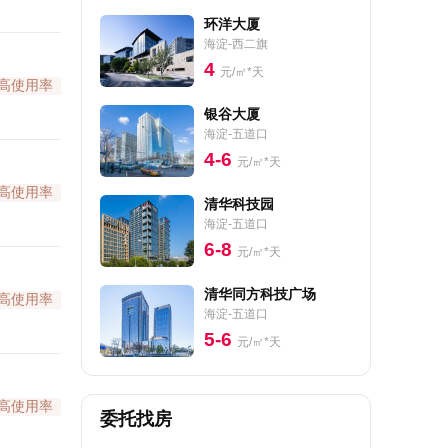
环洋大厦
海淀-西二旗
4
元/㎡*天
高使用率
银谷大厦
海淀-五道口
4-6
元/㎡*天
高使用率
清华科技园
海淀-五道口
6-8
元/㎡*天
清华同方科技广场
高使用率
海淀-五道口
5-6
元/㎡*天
高使用率
委托找房