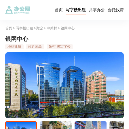
首页
写字楼出租
共享办公
委托找房
首页
>
写字楼出租
>
海淀
>
中关村
> 银网中心
银网中心
地标建筑
临近地铁
5A甲级写字楼