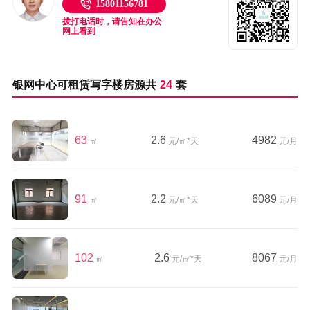
15801156781
拨打电话时，请告知在办公
网上看到
银网中心可租赁写字楼房源共
24
套
63
2.6
4982
㎡
元/㎡*天
元/月
91
2.2
6089
㎡
元/㎡*天
元/月
102
2.6
8067
㎡
元/㎡*天
元/月