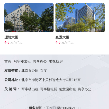
理想大厦
豪景大厦
4-5
元/㎡*天
4-5
元/㎡*天
首页
写字楼出租
共享办公
委托找房
友情链接：
北京办公网
百度
公司地址：
北京市海淀区中关村智造大街C座216室
关 键 词：
写字楼出租
写字楼租赁
创意园出租
共享办公
服务时间：
工作日 早8:00-晚21:00