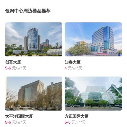
银网中心周边楼盘推荐
创富大厦
知春大厦
5-6
元/㎡*天
4
元/㎡*天
太平洋国际大厦
方正国际大厦
5-6
元/㎡*天
5-6
元/㎡*天