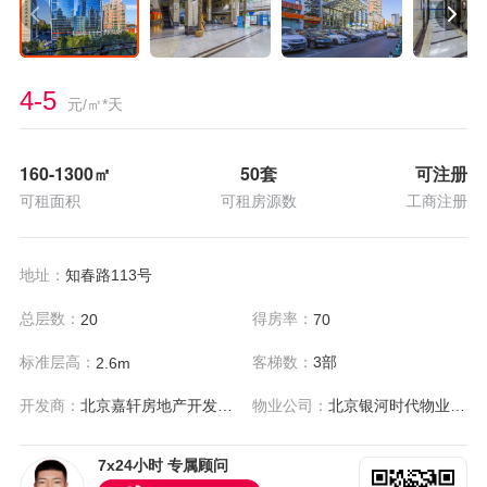
4-5
元/㎡*天
160-1300
㎡
50套
可注册
可租面积
可租房源数
工商注册
地址：
知春路113号
总层数：
得房率：
20
70
标准层高：
客梯数：
3部
2.6m
开发商：
北京嘉轩房地产开发有限公司
物业公司：
北京银河时代物业管理有限公司
7x24小时 专属顾问