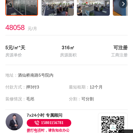
48058
元/月
5
元/㎡*天
316
㎡
可注册
房源单价
房源面积
工商注册
地址：
酒仙桥南路5号院内
付款方式：
押3付3
最短租期：
12个月
装修情况：
毛坯
分割：
可分割
7x24小时 专属顾问
15801156781
拨打电话时，请告知在办公