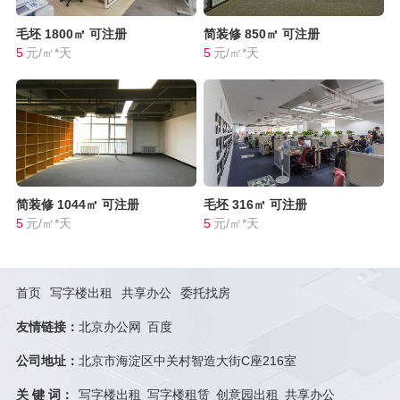
毛坯
1800㎡
可注册
简装修
850㎡
可注册
5
元/㎡*天
5
元/㎡*天
简装修
1044㎡
可注册
毛坯
316㎡
可注册
5
元/㎡*天
5
元/㎡*天
首页
写字楼出租
共享办公
委托找房
友情链接：
北京办公网
百度
公司地址：
北京市海淀区中关村智造大街C座216室
关 键 词：
写字楼出租
写字楼租赁
创意园出租
共享办公