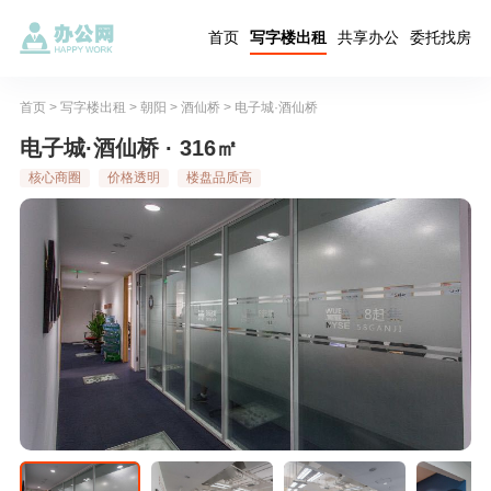
首页
写字楼出租
共享办公
委托找房
首页
>
写字楼出租
>
朝阳
>
酒仙桥
>
电子城·酒仙桥
电子城·酒仙桥 · 316㎡
核心商圈
价格透明
楼盘品质高