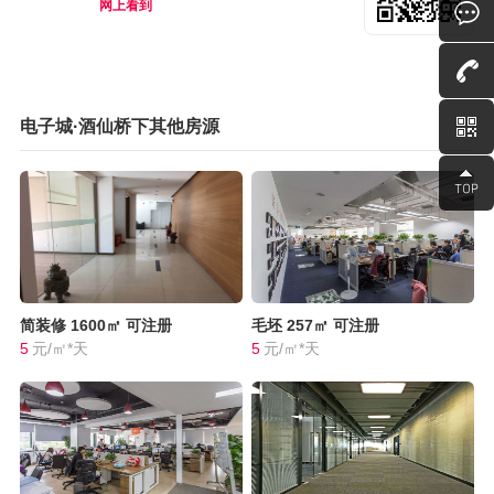
网上看到
电子城·酒仙桥下其他房源
简装修
1600㎡
可注册
毛坯
257㎡
可注册
5
元/㎡*天
5
元/㎡*天