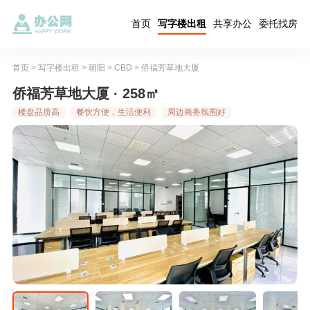
首页
写字楼出租
共享办公
委托找房
首页
>
写字楼出租
>
朝阳
>
CBD
>
侨福芳草地大厦
侨福芳草地大厦 · 258㎡
楼盘品质高
餐饮方便，生活便利
周边商务氛围好