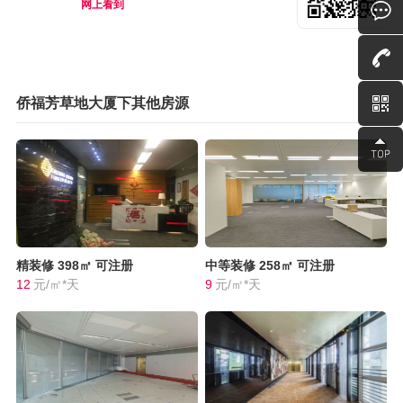
网上看到
侨福芳草地大厦下其他房源
精装修
398㎡
可注册
中等装修
258㎡
可注册
12
元/㎡*天
9
元/㎡*天