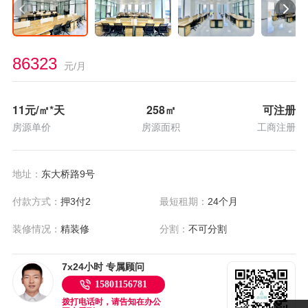
86323
元/月
11
元/㎡*天
258
㎡
可注册
房源单价
房源面积
工商注册
地址：
东大桥路9号
付款方式：
押3付2
最短租期：
24个月
装修情况：
精装修
分割：
不可分割
7x24小时 专属顾问
15801156781
拨打电话时，请告知在办公