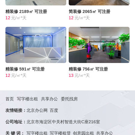
精装修
2189㎡
可注册
简装修
2065㎡
可注册
12
元/㎡*天
12
元/㎡*天
精装修
591㎡
可注册
精装修
756㎡
可注册
12
元/㎡*天
13
元/㎡*天
首页
写字楼出租
共享办公
委托找房
友情链接：
北京办公网
百度
公司地址：
北京市海淀区中关村智造大街C座216室
关 键 词：
写字楼出租
写字楼租赁
创意园出租
共享办公