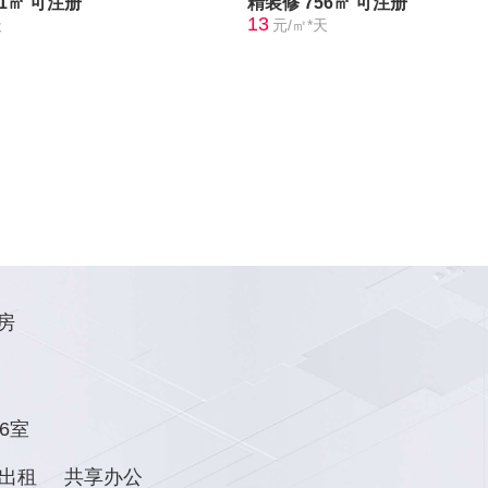
91㎡
可注册
精装修
756㎡
可注册
13
天
元/㎡*天
房
6室
出租
共享办公