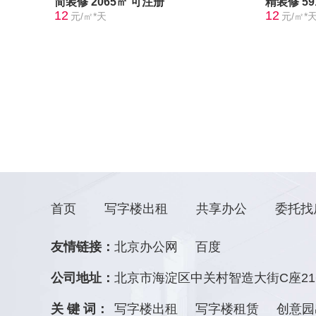
简装修
2065㎡
可注册
精装修
5
12
12
元/㎡*天
元/㎡*
首页
写字楼出租
共享办公
委托找
友情链接：
北京办公网
百度
公司地址：
北京市海淀区中关村智造大街C座21
关 键 词：
写字楼出租
写字楼租赁
创意园