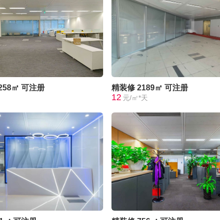
258㎡
可注册
精装修
2189㎡
可注册
12
元/㎡*天