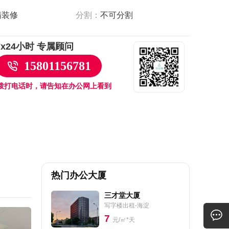
精装修
分割：
不可分割
7x24小时 专属顾问
15801156781
拨打电话时，请告知在办公网上看到
热门办公大厦
三才堂大厦
写字楼出租-海淀
7
元/㎡*天