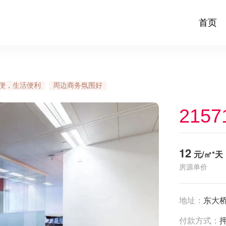
首页
便，生活便利
周边商务氛围好
2157
12
元/㎡*天
房源单价
地址：
东大桥
付款方式：
押