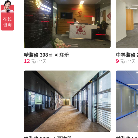
精装修
398㎡
可注册
中等装修
12
9
元/㎡*天
元/㎡*天