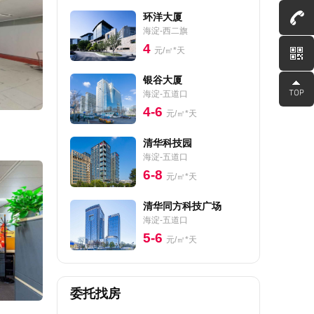
环洋大厦
海淀-西二旗
4
元/㎡*天
银谷大厦
海淀-五道口
4-6
元/㎡*天
清华科技园
海淀-五道口
6-8
元/㎡*天
清华同方科技广场
海淀-五道口
5-6
元/㎡*天
委托找房