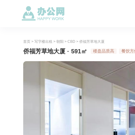
首页
>
写字楼出租
>
朝阳
>
CBD
>
侨福芳草地大厦
侨福芳草地大厦 · 591㎡
楼盘品质高
餐饮方