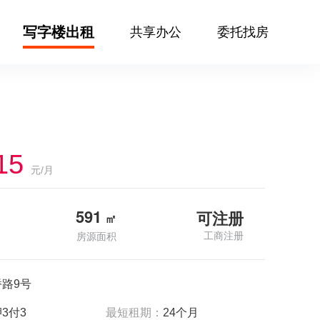
写字楼出租
共享办公
委托找房
15
元/月
591
可注册
㎡
工商注册
房源面积
路9号
3付3
最短租期：
24个月