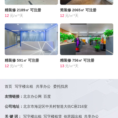
精装修
2189㎡
可注册
简装修
2065㎡
可注册
12
元/㎡*天
12
元/㎡*天
精装修
591㎡
可注册
精装修
756㎡
可注册
12
元/㎡*天
13
元/㎡*天
首页
写字楼出租
共享办公
委托找房
友情链接：
北京办公网
百度
公司地址：
北京市海淀区中关村智造大街C座216室
关 键 词：
写字楼出租
写字楼租赁
创意园出租
共享办公