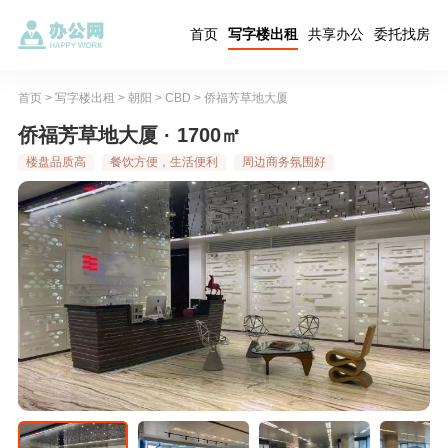
首页
写字楼出租
共享办公
委托找房
首页
>
写字楼出租
>
朝阳
>
CBD
>
侨福芳草地大厦
侨福芳草地大厦 · 1700㎡
楼盘品质高
餐饮方便，生活便利
周边商务氛围好