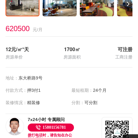
620500
元/月
12
元/㎡*天
1700
㎡
可注册
房源单价
房源面积
工商注册
地址：
东大桥路9号
付款方式：
押3付1
最短租期：
24个月
装修情况：
精装修
分割：
可分割
7x24小时 专属顾问
15801156781
拨打电话时，请告知在办公