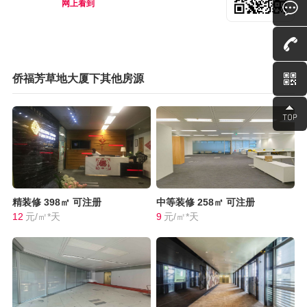
网上看到
侨福芳草地大厦下其他房源
精装修
398㎡
可注册
中等装修
258㎡
可注册
12
元/㎡*天
9
元/㎡*天