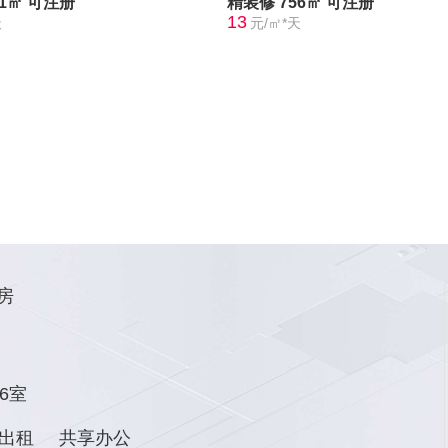
91㎡
可注册
精装修
756㎡
可注册
13
天
元/㎡*天
房
6室
出租
共享办公