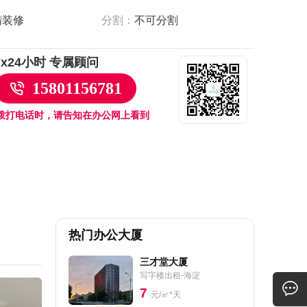
精装修
分割：
不可分割
7x24小时 专属顾问
15801156781
拨打电话时，请告知在办公网上看到
热门办公大厦
三才堂大厦
写字楼出租-海淀
7
元/㎡*天