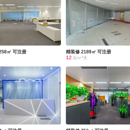
258㎡
可注册
精装修
2189㎡
可注册
12
元/㎡*天