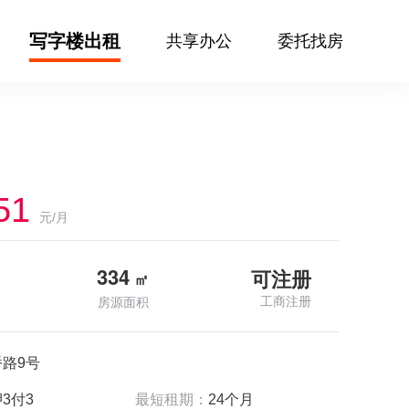
写字楼出租
共享办公
委托找房
51
元/月
334
可注册
㎡
工商注册
房源面积
路9号
3付3
最短租期：
24个月