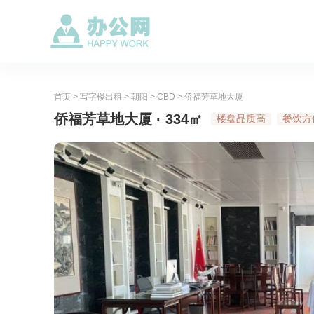
首页
>
写字楼出租
>
朝阳
>
CBD
>
侨福芳草地大厦
侨福芳草地大厦 · 334㎡
楼盘品质高
餐饮方