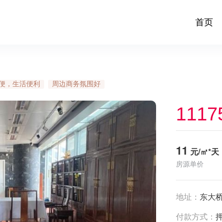
首页
便，生活便利
周边商务氛围好
1117
11
元/㎡*天
房源单价
地址：
东大桥
付款方式：
押