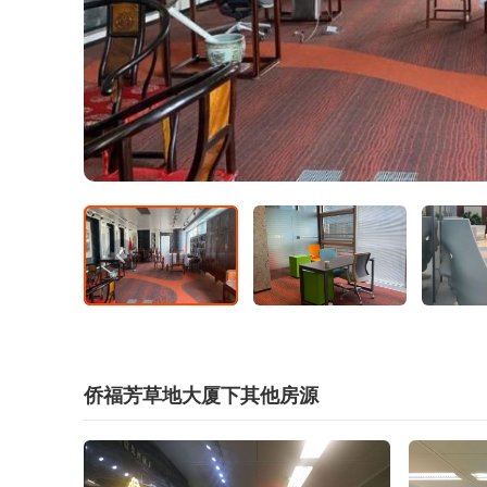
侨福芳草地大厦下其他房源