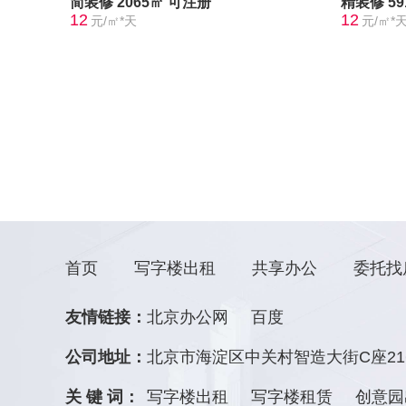
简装修
2065㎡
可注册
精装修
5
12
12
元/㎡*天
元/㎡*
首页
写字楼出租
共享办公
委托找
友情链接：
北京办公网
百度
公司地址：
北京市海淀区中关村智造大街C座21
关 键 词：
写字楼出租
写字楼租赁
创意园