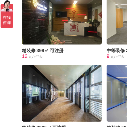
精装修
398㎡
可注册
中等装修
12
9
元/㎡*天
元/㎡*天