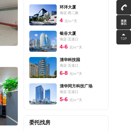
环洋大厦
海淀-西二旗
4
元/㎡*天
银谷大厦
海淀-五道口
4-6
元/㎡*天
清华科技园
海淀-五道口
6-8
元/㎡*天
清华同方科技广场
海淀-五道口
5-6
元/㎡*天
委托找房