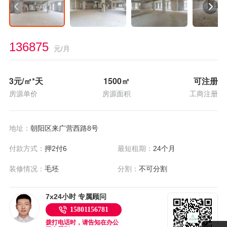
136875
元/月
3
元/㎡*天
1500
㎡
可注册
房源单价
房源面积
工商注册
地址：
朝阳区来广营西路8号
付款方式：
押2付6
最短租期：
24个月
装修情况：
毛坯
分割：
不可分割
7x24小时 专属顾问
15801156781
拨打电话时，请告知在办公