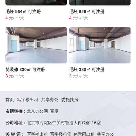
毛坯
564㎡
可注册
毛坯
629㎡
可注册
4
元/㎡*天
4
元/㎡*天
简装修
330㎡
可注册
毛坯
380㎡
可注册
3
元/㎡*天
3
元/㎡*天
首页
写字楼出租
共享办公
委托找房
友情链接：
北京办公网
百度
公司地址：
北京市海淀区中关村智造大街C座216室
关 键 词：
写字楼出租
写字楼租赁
创意园出租
共享办公