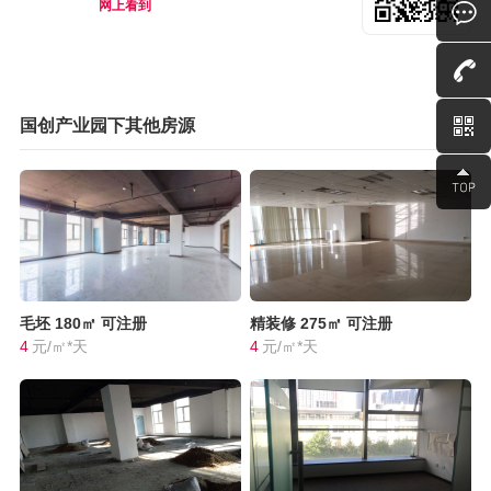
网上看到
国创产业园下其他房源
毛坯
180㎡
可注册
精装修
275㎡
可注册
4
元/㎡*天
4
元/㎡*天