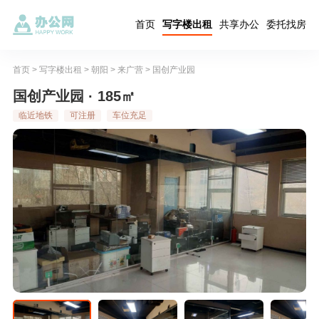
首页
写字楼出租
共享办公
委托找房
首页
>
写字楼出租
>
朝阳
>
来广营
>
国创产业园
国创产业园 · 185㎡
临近地铁
可注册
车位充足