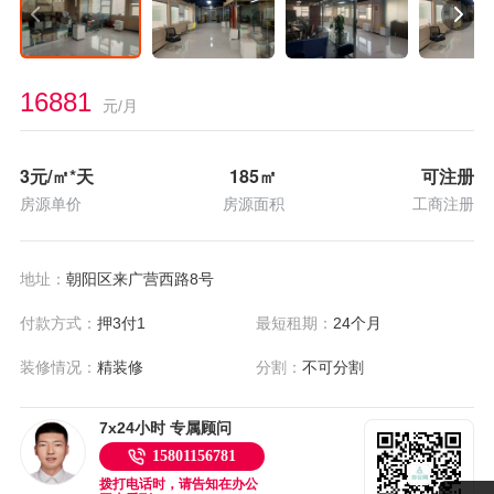
16881
元/月
3
元/㎡*天
185
㎡
可注册
房源单价
房源面积
工商注册
地址：
朝阳区来广营西路8号
付款方式：
押3付1
最短租期：
24个月
装修情况：
精装修
分割：
不可分割
7x24小时 专属顾问
15801156781
拨打电话时，请告知在办公