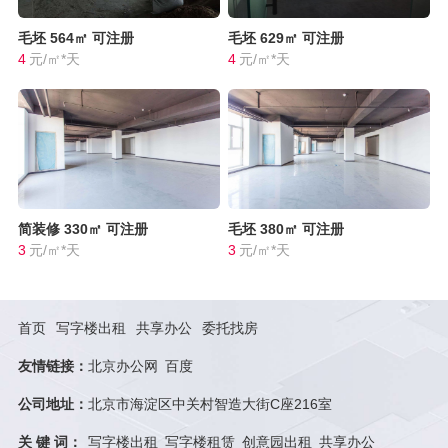
毛坯
564㎡
可注册
毛坯
629㎡
可注册
4
元/㎡*天
4
元/㎡*天
简装修
330㎡
可注册
毛坯
380㎡
可注册
3
元/㎡*天
3
元/㎡*天
首页
写字楼出租
共享办公
委托找房
友情链接：
北京办公网
百度
公司地址：
北京市海淀区中关村智造大街C座216室
关 键 词：
写字楼出租
写字楼租赁
创意园出租
共享办公