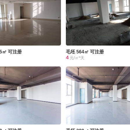
75㎡
可注册
毛坯
564㎡
可注册
4
元/㎡*天