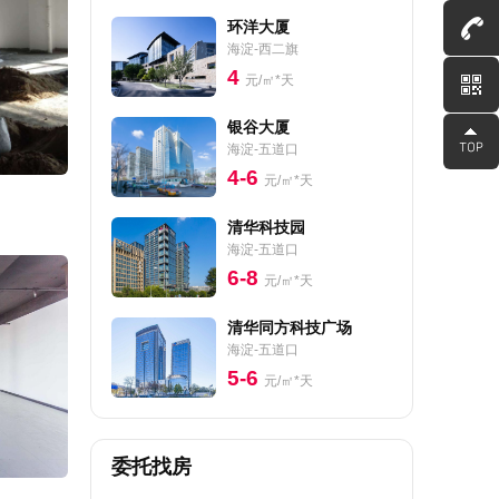
环洋大厦
海淀-西二旗
4
元/㎡*天
银谷大厦
海淀-五道口
4-6
元/㎡*天
清华科技园
海淀-五道口
6-8
元/㎡*天
清华同方科技广场
海淀-五道口
5-6
元/㎡*天
委托找房