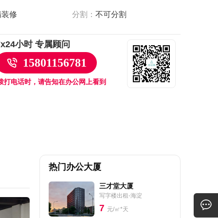
精装修
分割：
不可分割
7x24小时 专属顾问
15801156781
拨打电话时，请告知在办公网上看到
热门办公大厦
三才堂大厦
写字楼出租-海淀
7
元/㎡*天