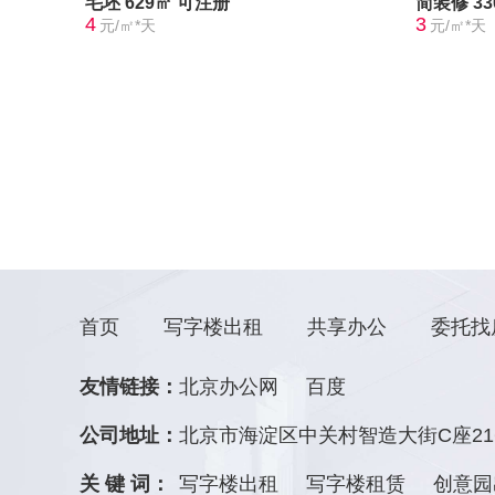
毛坯
629㎡
可注册
简装修
3
4
3
元/㎡*天
元/㎡*天
首页
写字楼出租
共享办公
委托找
友情链接：
北京办公网
百度
公司地址：
北京市海淀区中关村智造大街C座21
关 键 词：
写字楼出租
写字楼租赁
创意园