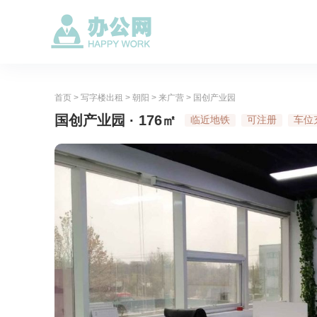
首页
>
写字楼出租
>
朝阳
>
来广营
>
国创产业园
国创产业园 · 176㎡
临近地铁
可注册
车位