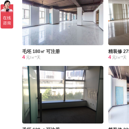
毛坯
180㎡
可注册
精装修
2
4
4
元/㎡*天
元/㎡*天