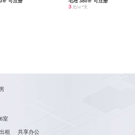
30㎡
可注册
毛坯
380㎡
可注册
3
元/㎡*天
房
6室
出租
共享办公