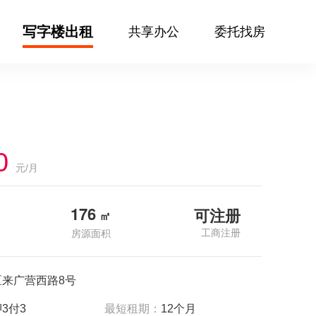
写字楼出租
共享办公
委托找房
0
元/月
176
可注册
㎡
工商注册
房源面积
区来广营西路8号
3付3
最短租期：
12个月