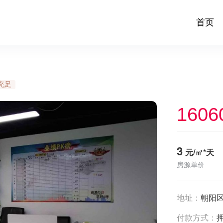
首页
充足
1606
3
元/㎡*天
房源单价
地址：
朝阳
付款方式：
押