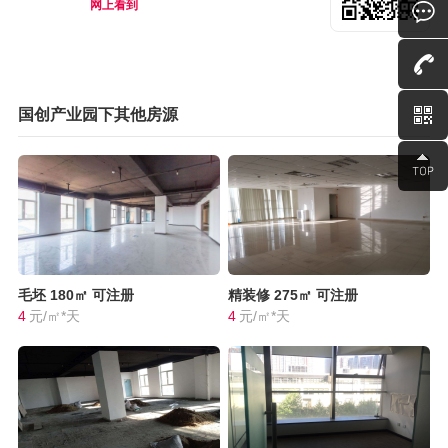
网上看到
国创产业园下其他房源
毛坯
180㎡
可注册
精装修
275㎡
可注册
4
元/㎡*天
4
元/㎡*天