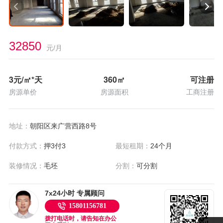
32850
元/月
3
元/㎡*天
360
㎡
可注册
房源单价
房源面积
工商注册
地址：
朝阳区来广营西路8号
付款方式：
押3付3
最短租期：
24个月
装修情况：
毛坯
分割：
可分割
7x24小时 专属顾问
15801156781
拨打电话时，请告知在办公