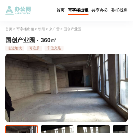
首页
写字楼出租
共享办公
委托找房
首页
>
写字楼出租
>
朝阳
>
来广营
>
国创产业园
国创产业园 · 360㎡
临近地铁
可注册
车位充足