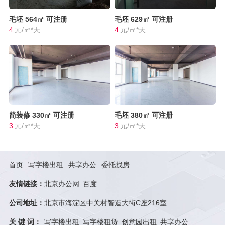
毛坯
564㎡
可注册
毛坯
629㎡
可注册
4
元/㎡*天
4
元/㎡*天
简装修
330㎡
可注册
毛坯
380㎡
可注册
3
元/㎡*天
3
元/㎡*天
首页
写字楼出租
共享办公
委托找房
友情链接：
北京办公网
百度
公司地址：
北京市海淀区中关村智造大街C座216室
关 键 词：
写字楼出租
写字楼租赁
创意园出租
共享办公