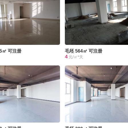
75㎡
可注册
毛坯
564㎡
可注册
4
元/㎡*天