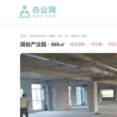
首页
>
写字楼出租
>
朝阳
>
来广营
>
国创产业园
国创产业园 · 665㎡
临近地铁
可注册
车位