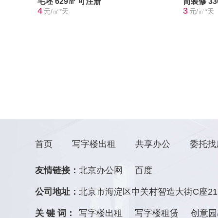
毛坯
629㎡
可注册
简装修
3
4
3
元/㎡*天
元/㎡*天
首页
写字楼出租
共享办公
委托找
友情链接：
北京办公网
百度
公司地址：
北京市海淀区中关村智造大街C座21
关 键 词：
写字楼出租
写字楼租赁
创意园