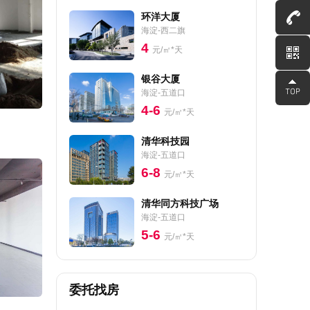
环洋大厦
海淀-西二旗
4
元/㎡*天
银谷大厦
海淀-五道口
4-6
元/㎡*天
清华科技园
海淀-五道口
6-8
元/㎡*天
清华同方科技广场
海淀-五道口
5-6
元/㎡*天
委托找房