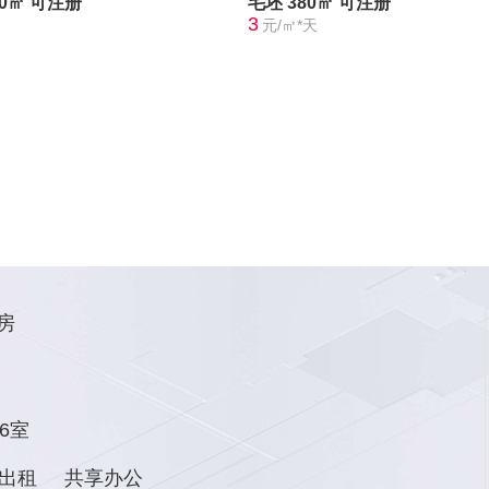
30㎡
可注册
毛坯
380㎡
可注册
3
元/㎡*天
房
6室
出租
共享办公