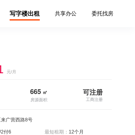
写字楼出租
共享办公
委托找房
1
元/月
665
可注册
㎡
工商注册
房源面积
区来广营西路8号
2付6
最短租期：
12个月