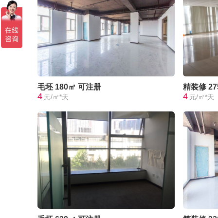
毛坯
180㎡
可注册
精装修
2
4
4
元/㎡*天
元/㎡*天