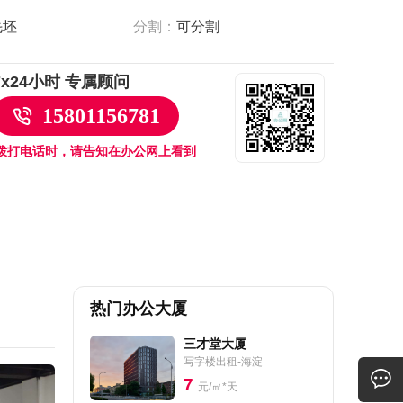
毛坯
分割：
可分割
7x24小时 专属顾问
15801156781
拨打电话时，请告知在办公网上看到
热门办公大厦
三才堂大厦
写字楼出租-海淀
7
元/㎡*天