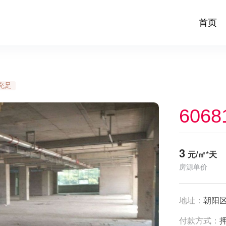
首页
充足
6068
3
元/㎡*天
房源单价
地址：
朝阳
付款方式：
押