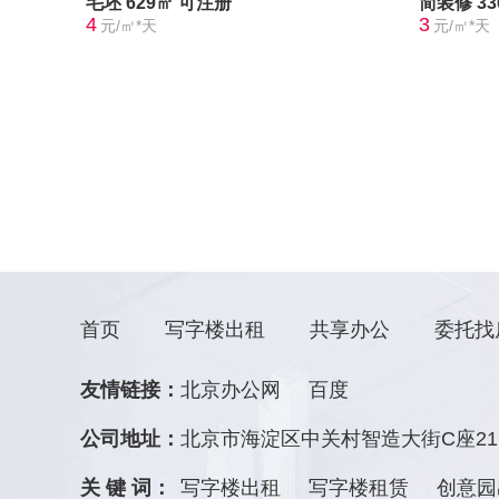
毛坯
629㎡
可注册
简装修
3
4
3
元/㎡*天
元/㎡*天
首页
写字楼出租
共享办公
委托找
友情链接：
北京办公网
百度
公司地址：
北京市海淀区中关村智造大街C座21
关 键 词：
写字楼出租
写字楼租赁
创意园