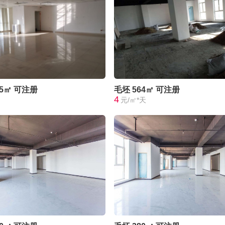
75㎡
可注册
毛坯
564㎡
可注册
4
元/㎡*天