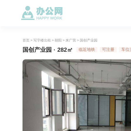
首页
>
写字楼出租
>
朝阳
>
来广营
>
国创产业园
国创产业园 · 282㎡
临近地铁
可注册
车位