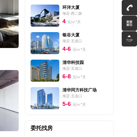
环洋大厦
海淀-西二旗
4
元/㎡*天
银谷大厦
海淀-五道口
4-6
元/㎡*天
清华科技园
海淀-五道口
6-8
元/㎡*天
清华同方科技广场
海淀-五道口
5-6
元/㎡*天
委托找房