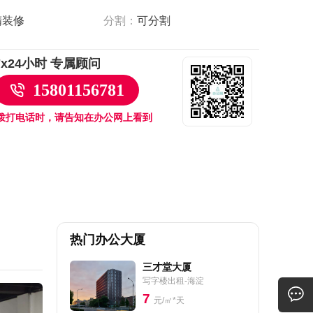
精装修
分割：
可分割
7x24小时 专属顾问
15801156781
拨打电话时，请告知在办公网上看到
热门办公大厦
三才堂大厦
写字楼出租-海淀
7
元/㎡*天