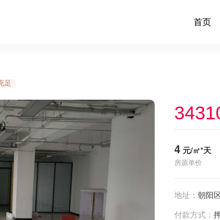
首页
充足
3431
4
元/㎡*天
房源单价
地址：
朝阳
付款方式：
押