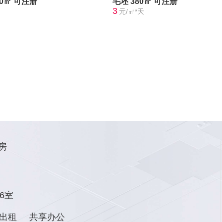
30㎡
可注册
毛坯
380㎡
可注册
3
元/㎡*天
房
6室
出租
共享办公