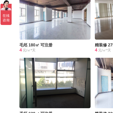
毛坯
180㎡
可注册
精装修
2
4
4
元/㎡*天
元/㎡*天