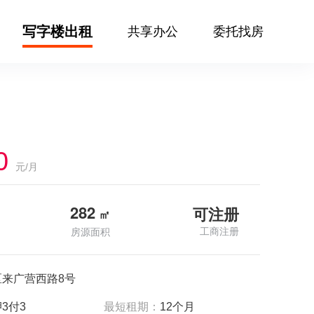
写字楼出租
共享办公
委托找房
0
元/月
282
可注册
㎡
工商注册
房源面积
区来广营西路8号
3付3
最短租期：
12个月