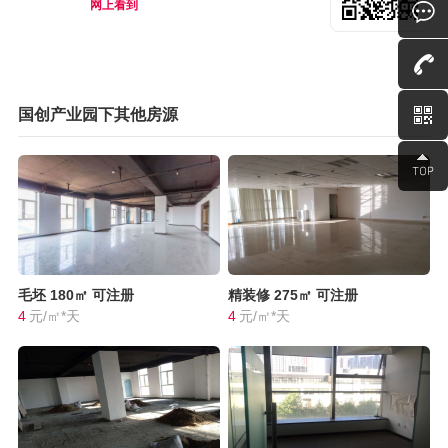
网上看到
国创产业园下其他房源
毛坯
180㎡
可注册
精装修
275㎡
可注册
4
元/㎡*天
4
元/㎡*天