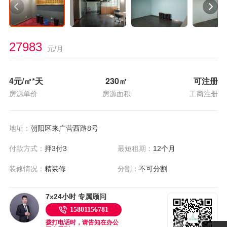
27983
元/月
4
元/㎡*天
230
㎡
可注册
房源单价
房源面积
工商注册
地址：
朝阳区来广营西路8号
付款方式：
押3付3
最短租期：
12个月
装修情况：
精装修
分割：
不可分割
7x24小时 专属顾问
15801156781
拨打电话时，请告知在办公