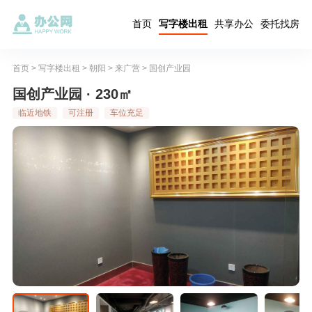
首页
写字楼出租
共享办公
委托找房
首页
>
写字楼出租
>
朝阳
>
来广营
>
国创产业园
国创产业园 · 230㎡
临近地铁
可注册
车位充足