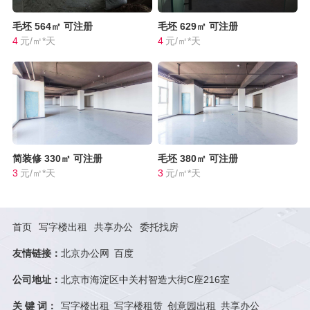
毛坯
564㎡
可注册
毛坯
629㎡
可注册
4
元/㎡*天
4
元/㎡*天
简装修
330㎡
可注册
毛坯
380㎡
可注册
3
元/㎡*天
3
元/㎡*天
首页
写字楼出租
共享办公
委托找房
友情链接：
北京办公网
百度
公司地址：
北京市海淀区中关村智造大街C座216室
关 键 词：
写字楼出租
写字楼租赁
创意园出租
共享办公