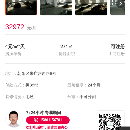
32972
元/月
4
元/㎡*天
271
㎡
可注册
房源单价
房源面积
工商注册
地址：
朝阳区来广营西路8号
付款方式：
押3付3
最短租期：
24个月
装修情况：
毛坯
分割：
不可分割
7x24小时 专属顾问
15801156781
拨打电话时，请告知在办公