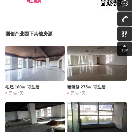
网上看到
国创产业园下其他房源
毛坯
180㎡
可注册
精装修
275㎡
可注册
4
元/㎡*天
4
元/㎡*天