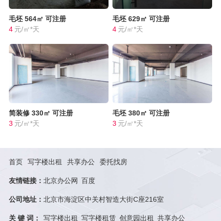
毛坯
564㎡
可注册
毛坯
629㎡
可注册
4
元/㎡*天
4
元/㎡*天
简装修
330㎡
可注册
毛坯
380㎡
可注册
3
元/㎡*天
3
元/㎡*天
首页
写字楼出租
共享办公
委托找房
友情链接：
北京办公网
百度
公司地址：
北京市海淀区中关村智造大街C座216室
关 键 词：
写字楼出租
写字楼租赁
创意园出租
共享办公