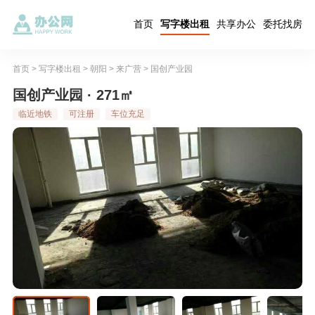
首页
写字楼出租
共享办公
委托找房
首页
>
写字楼出租
>
朝阳
>
来广营
>
国创产业园
国创产业园 · 271㎡
临近地铁
可注册
车位充足