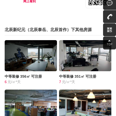
网上看到
北辰新纪元（北辰泰岳、北辰首作）下其他房源
中等装修
356㎡
可注册
中等装修
351㎡
可注册
6
元/㎡*天
7
元/㎡*天