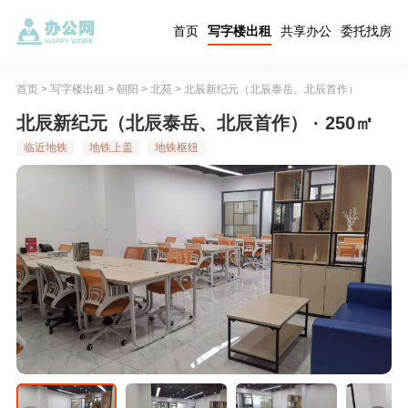
首页
写字楼出租
共享办公
委托找房
首页
>
写字楼出租
>
朝阳
>
北苑
>
北辰新纪元（北辰泰岳、北辰首作）
北辰新纪元（北辰泰岳、北辰首作） · 250㎡
临近地铁
地铁上盖
地铁枢纽