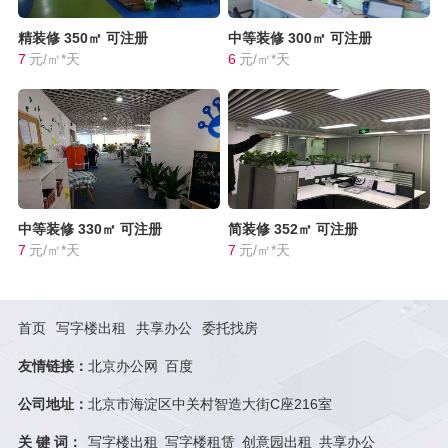
精装修
350㎡
可注册
中等装修
300㎡
可注册
7
元/㎡*天
6
元/㎡*天
中等装修
330㎡
可注册
简装修
352㎡
可注册
7
元/㎡*天
7
元/㎡*天
首页
写字楼出租
共享办公
委托找房
友情链接：
北京办公网
百度
公司地址：
北京市海淀区中关村智造大街C座216室
关 键 词：
写字楼出租
写字楼租赁
创意园出租
共享办公