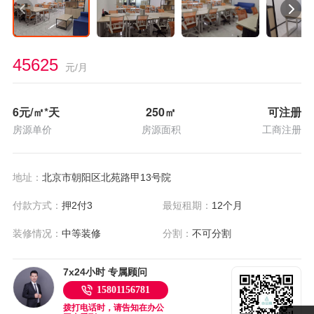
45625
元/月
6
元/㎡*天
250
㎡
可注册
房源单价
房源面积
工商注册
地址：
北京市朝阳区北苑路甲13号院
付款方式：
押2付3
最短租期：
12个月
装修情况：
中等装修
分割：
不可分割
7x24小时 专属顾问
15801156781
拨打电话时，请告知在办公