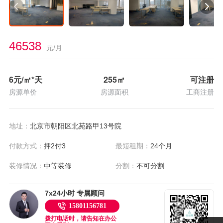
46538
元/月
6
元/㎡*天
255
㎡
可注册
房源单价
房源面积
工商注册
地址：
北京市朝阳区北苑路甲13号院
付款方式：
押2付3
最短租期：
24个月
装修情况：
中等装修
分割：
不可分割
7x24小时 专属顾问
15801156781
拨打电话时，请告知在办公