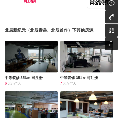
网上看到
北辰新纪元（北辰泰岳、北辰首作）下其他房源
中等装修
356㎡
可注册
中等装修
351㎡
可注册
6
元/㎡*天
7
元/㎡*天