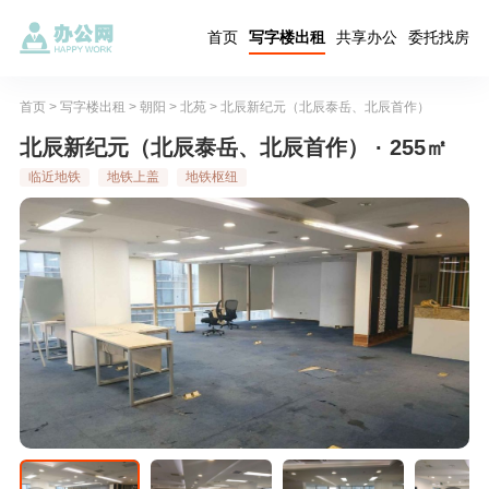
首页
写字楼出租
共享办公
委托找房
首页
>
写字楼出租
>
朝阳
>
北苑
>
北辰新纪元（北辰泰岳、北辰首作）
北辰新纪元（北辰泰岳、北辰首作） · 255㎡
临近地铁
地铁上盖
地铁枢纽