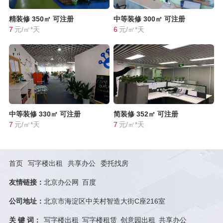
精装修
350㎡
可注册
中等装修
300㎡
可注册
7
元/㎡*天
6
元/㎡*天
中等装修
330㎡
可注册
简装修
352㎡
可注册
7
元/㎡*天
7
元/㎡*天
首页
写字楼出租
共享办公
委托找房
友情链接：
北京办公网
百度
公司地址：
北京市海淀区中关村智造大街C座216室
关 键 词：
写字楼出租
写字楼租赁
创意园出租
共享办公