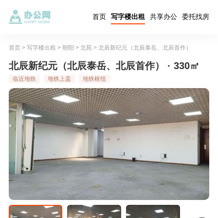
首页
写字楼出租
共享办公
委托找房
首页
>
写字楼出租
>
朝阳
>
北苑
>
北辰新纪元（北辰泰岳、北辰首作）
北辰新纪元（北辰泰岳、北辰首作） · 330㎡
临近地铁
地铁上盖
地铁枢纽