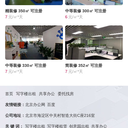
精装修
350㎡
可注册
中等装修
300㎡
可注册
7
元/㎡*天
6
元/㎡*天
中等装修
330㎡
可注册
简装修
352㎡
可注册
7
元/㎡*天
7
元/㎡*天
首页
写字楼出租
共享办公
委托找房
友情链接：
北京办公网
百度
公司地址：
北京市海淀区中关村智造大街C座216室
关 键 词：
写字楼出租
写字楼租赁
创意园出租
共享办公