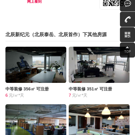
网上看到
北辰新纪元（北辰泰岳、北辰首作）下其他房源
中等装修
356㎡
可注册
中等装修
351㎡
可注册
6
元/㎡*天
7
元/㎡*天