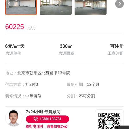
60225
元/月
6
元/㎡*天
330
㎡
可注册
房源单价
房源面积
工商注册
地址：
北京市朝阳区北苑路甲13号院
付款方式：
押2付3
最短租期：
12个月
装修情况：
中等装修
分割：
不可分割
7x24小时 专属顾问
15801156781
拨打电话时，请告知在办公