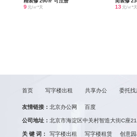
精装修
290㎡
可注册
简装修
2
9
13
元/㎡*天
元/㎡*
首页
写字楼出租
共享办公
委托找
友情链接：
北京办公网
百度
公司地址：
北京市海淀区中关村智造大街C座21
关 键 词：
写字楼出租
写字楼租赁
创意园