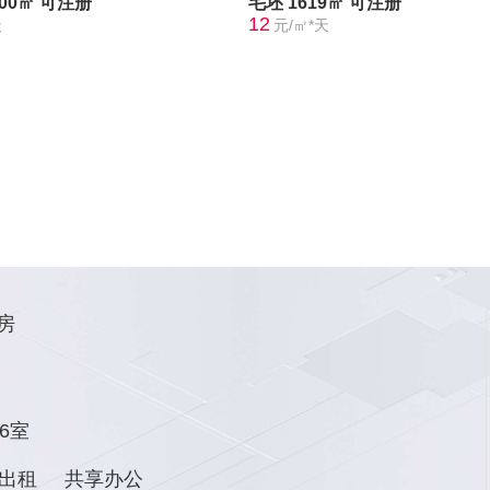
300㎡
可注册
毛坯
1619㎡
可注册
12
天
元/㎡*天
房
6室
出租
共享办公