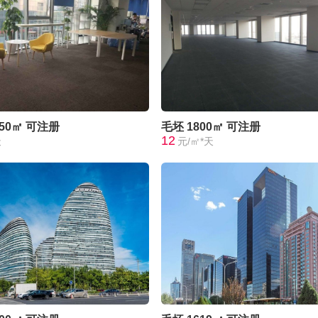
050㎡
可注册
毛坯
1800㎡
可注册
12
天
元/㎡*天