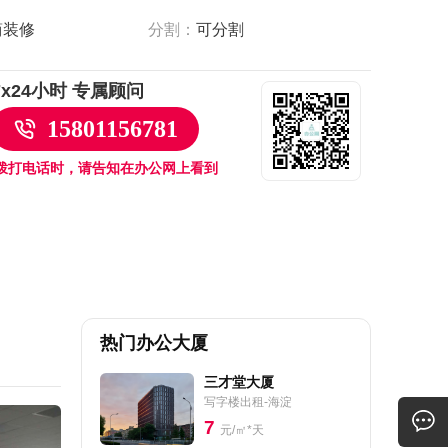
简装修
分割：
可分割
7x24小时 专属顾问
15801156781
拨打电话时，请告知在办公网上看到
热门办公大厦
三才堂大厦
写字楼出租-海淀
7
元/㎡*天