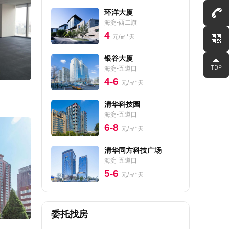
环洋大厦
海淀-西二旗
4
元/㎡*天
银谷大厦
海淀-五道口
4-6
元/㎡*天
清华科技园
海淀-五道口
6-8
元/㎡*天
清华同方科技广场
海淀-五道口
5-6
元/㎡*天
委托找房