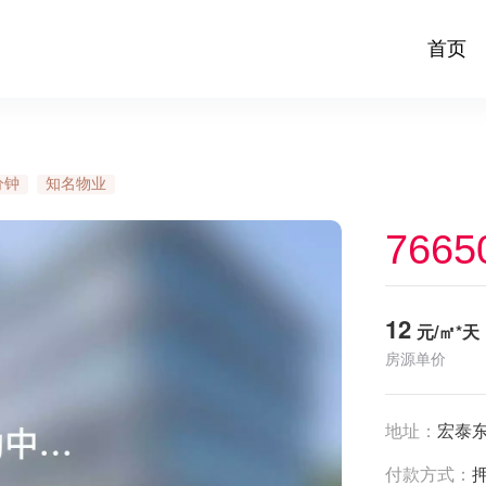
首页
分钟
知名物业
7665
12
元/㎡*天
房源单价
地址：
宏泰
付款方式：
押