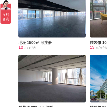
毛坯
1500㎡
可注册
精装修
1
10
13
元/㎡*天
元/㎡*