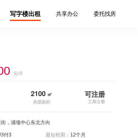
写字楼出租
共享办公
委托找房
00
元/月
2100
可注册
㎡
工商注册
房源面积
东街，浦项中心东北方向
3付3
最短租期：
12个月