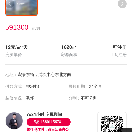
591300
元/月
12
元/㎡*天
1620
㎡
可注册
房源单价
房源面积
工商注册
地址：
宏泰东街，浦项中心东北方向
付款方式：
押3付3
最短租期：
24个月
装修情况：
毛坯
分割：
不可分割
7x24小时 专属顾问
15801156781
拨打电话时，请告知在办公