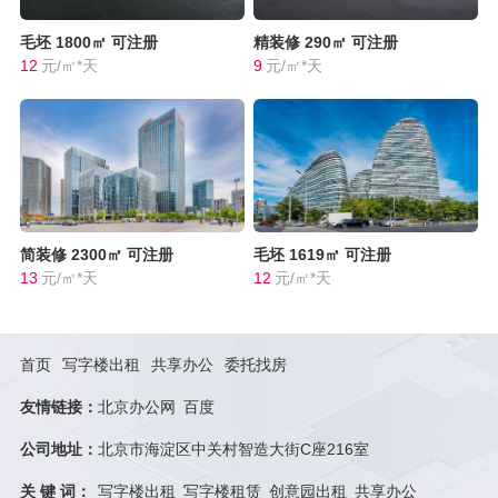
毛坯
1800㎡
可注册
精装修
290㎡
可注册
12
元/㎡*天
9
元/㎡*天
简装修
2300㎡
可注册
毛坯
1619㎡
可注册
13
元/㎡*天
12
元/㎡*天
首页
写字楼出租
共享办公
委托找房
友情链接：
北京办公网
百度
公司地址：
北京市海淀区中关村智造大街C座216室
关 键 词：
写字楼出租
写字楼租赁
创意园出租
共享办公