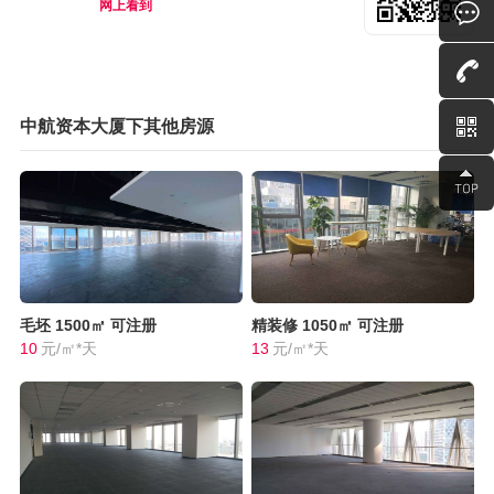
网上看到
中航资本大厦下其他房源
毛坯
1500㎡
可注册
精装修
1050㎡
可注册
10
元/㎡*天
13
元/㎡*天