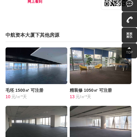
网上看到
中航资本大厦下其他房源
毛坯
1500㎡
可注册
精装修
1050㎡
可注册
10
元/㎡*天
13
元/㎡*天