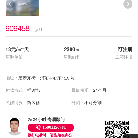
909458
元/月
13
元/㎡*天
2300
㎡
可注册
房源单价
房源面积
工商注册
地址：
宏泰东街，浦项中心东北方向
付款方式：
押3付3
最短租期：
24个月
装修情况：
简装修
分割：
不可分割
7x24小时 专属顾问
15801156781
拨打电话时，请告知在办公