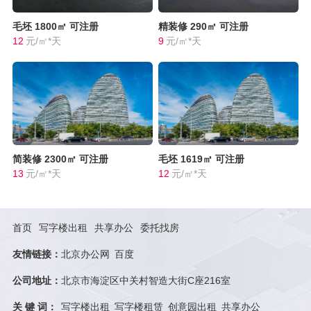
毛坯
1800㎡
可注册
精装修
290㎡
可注册
12
元/㎡*天
9
元/㎡*天
简装修
2300㎡
可注册
毛坯
1619㎡
可注册
13
元/㎡*天
12
元/㎡*天
首页
写字楼出租
共享办公
委托找房
友情链接：
北京办公网
百度
公司地址：
北京市海淀区中关村智造大街C座216室
关 键 词：
写字楼出租
写字楼租赁
创意园出租
共享办公