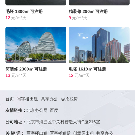
毛坯
1800㎡
可注册
精装修
290㎡
可注册
12
元/㎡*天
9
元/㎡*天
简装修
2300㎡
可注册
毛坯
1619㎡
可注册
13
元/㎡*天
12
元/㎡*天
首页
写字楼出租
共享办公
委托找房
友情链接：
北京办公网
百度
公司地址：
北京市海淀区中关村智造大街C座216室
关 键 词：
写字楼出租
写字楼租赁
创意园出租
共享办公