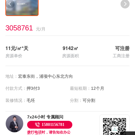
3058761
元/月
11
元/㎡*天
9142
㎡
可注册
房源单价
房源面积
工商注册
地址：
宏泰东街，浦项中心东北方向
付款方式：
押3付3
最短租期：
12个月
装修情况：
毛坯
分割：
可分割
7x24小时 专属顾问
15801156781
拨打电话时，请告知在办公