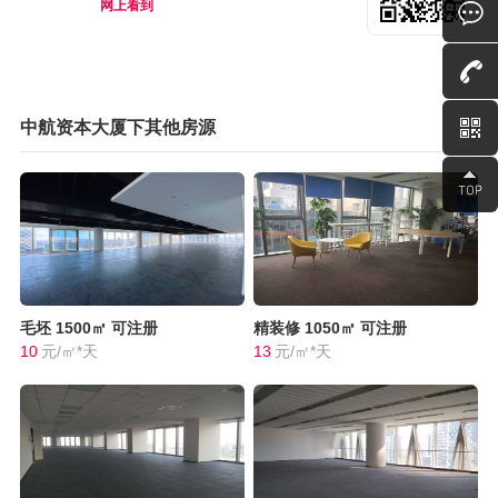
网上看到
中航资本大厦下其他房源
毛坯
1500㎡
可注册
精装修
1050㎡
可注册
10
元/㎡*天
13
元/㎡*天