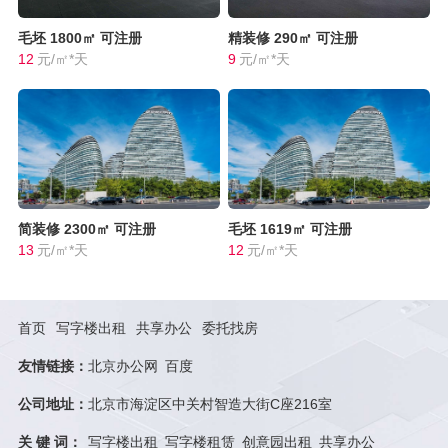
毛坯
1800㎡
可注册
精装修
290㎡
可注册
12
元/㎡*天
9
元/㎡*天
简装修
2300㎡
可注册
毛坯
1619㎡
可注册
13
元/㎡*天
12
元/㎡*天
首页
写字楼出租
共享办公
委托找房
友情链接：
北京办公网
百度
公司地址：
北京市海淀区中关村智造大街C座216室
关 键 词：
写字楼出租
写字楼租赁
创意园出租
共享办公