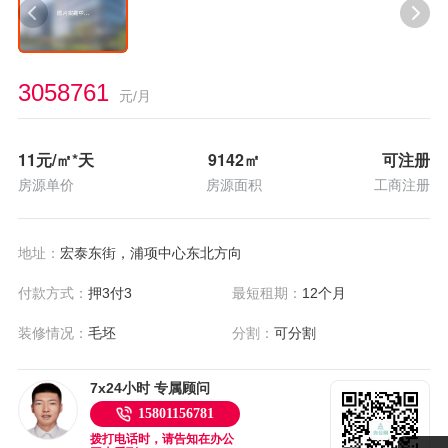
3058761
元/月
11
元/㎡*天
9142
㎡
可注册
房源单价
房源面积
工商注册
地址：
宏泰东街，浦项中心东北方向
付款方式：
押3付3
最短租期：
12个月
装修情况：
毛坯
分割：
可分割
7x24小时 专属顾问
15801156781
拨打电话时，请告知在办公