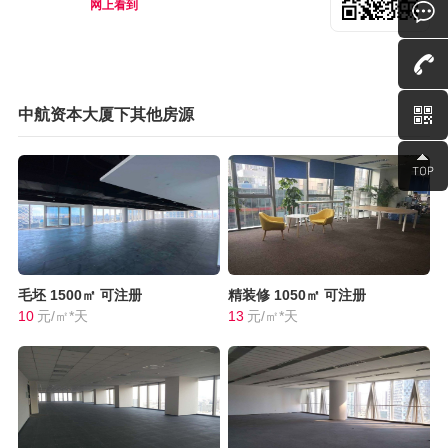
网上看到
中航资本大厦下其他房源
毛坯
1500㎡
可注册
精装修
1050㎡
可注册
10
元/㎡*天
13
元/㎡*天