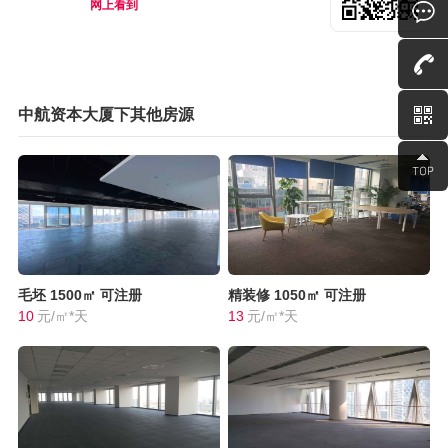
网上看到
中航资本大厦下其他房源
毛坯
1500㎡
可注册
精装修
1050㎡
可注册
10
元/㎡*天
13
元/㎡*天