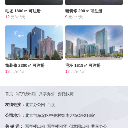
毛坯
1800㎡
可注册
精装修
290㎡
可注册
12
元/㎡*天
9
元/㎡*天
简装修
2300㎡
可注册
毛坯
1619㎡
可注册
13
元/㎡*天
12
元/㎡*天
首页
写字楼出租
共享办公
委托找房
友情链接：
北京办公网
百度
公司地址：
北京市海淀区中关村智造大街C座216室
关 键 词：
写字楼出租
写字楼租赁
创意园出租
共享办公