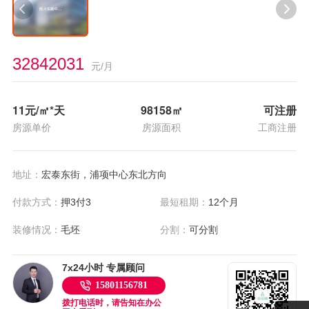
32842031
元/月
11
元/㎡*天
98158
㎡
可注册
房源单价
房源面积
工商注册
地址：
宏泰东街，浦项中心东北方向
付款方式：
押3付3
最短租期：
12个月
装修情况：
毛坯
分割：
可分割
7x24小时 专属顾问
15801156781
拨打电话时，请告知在办公