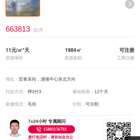
663813
元/月
11
元/㎡*天
1984
㎡
可注册
房源单价
房源面积
工商注册
地址：
宏泰东街，浦项中心东北方向
付款方式：
押3付3
最短租期：
12个月
装修情况：
毛坯
分割：
可分割
7x24小时 专属顾问
15801156781
拨打电话时，请告知在办公