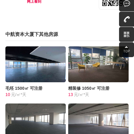
网上看到
中航资本大厦下其他房源
毛坯
1500㎡
可注册
精装修
1050㎡
可注册
10
元/㎡*天
13
元/㎡*天