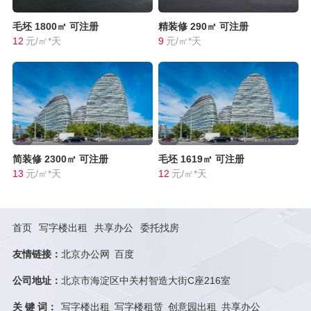
毛坯
1800㎡
可注册
精装修
290㎡
可注册
12
元/㎡*天
9
元/㎡*天
简装修
2300㎡
可注册
毛坯
1619㎡
可注册
13
元/㎡*天
12
元/㎡*天
首页
写字楼出租
共享办公
委托找房
友情链接：
北京办公网
百度
公司地址：
北京市海淀区中关村智造大街C座216室
关 键 词：
写字楼出租
写字楼租赁
创意园出租
共享办公