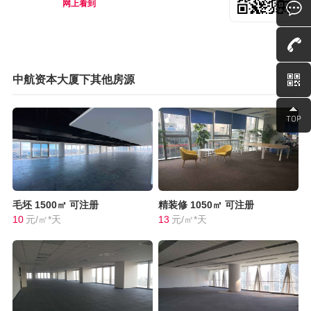
网上看到
中航资本大厦下其他房源
毛坯
1500㎡
可注册
精装修
1050㎡
可注册
10
元/㎡*天
13
元/㎡*天