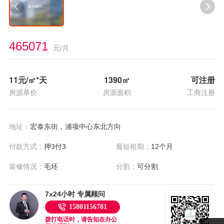
465071
元/月
11
元/㎡*天
1390
㎡
可注册
房源单价
房源面积
工商注册
地址：
宏泰东街，浦项中心东北方向
付款方式：
押3付3
最短租期：
12个月
装修情况：
毛坯
分割：
可分割
7x24小时 专属顾问
15801156781
拨打电话时，请告知在办公