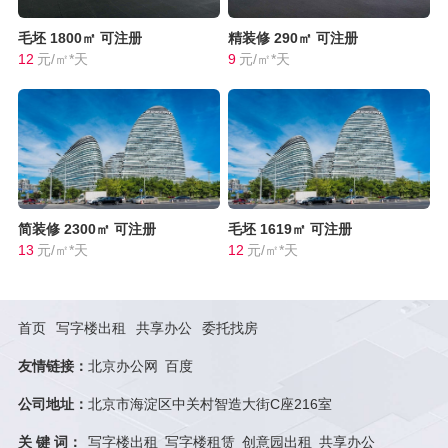
毛坯
1800㎡
可注册
精装修
290㎡
可注册
12
元/㎡*天
9
元/㎡*天
简装修
2300㎡
可注册
毛坯
1619㎡
可注册
13
元/㎡*天
12
元/㎡*天
首页
写字楼出租
共享办公
委托找房
友情链接：
北京办公网
百度
公司地址：
北京市海淀区中关村智造大街C座216室
关 键 词：
写字楼出租
写字楼租赁
创意园出租
共享办公