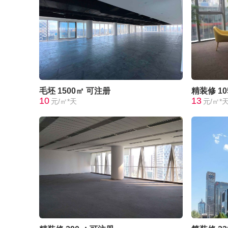
毛坯
1500㎡
可注册
精装修
1
10
13
元/㎡*天
元/㎡*