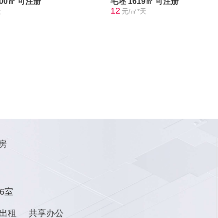
300㎡
可注册
毛坯
1619㎡
可注册
12
天
元/㎡*天
房
6室
出租
共享办公