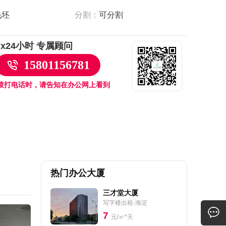
毛坯
分割：
可分割
7x24小时 专属顾问
15801156781
拨打电话时，请告知在办公网上看到
热门办公大厦
三才堂大厦
写字楼出租-海淀
7
元/㎡*天