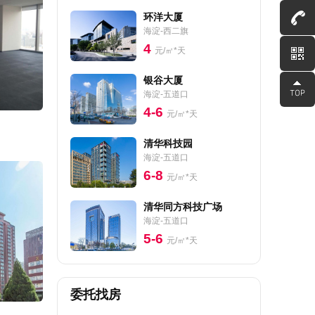
环洋大厦
海淀-西二旗
4
元/㎡*天
银谷大厦
海淀-五道口
4-6
元/㎡*天
清华科技园
海淀-五道口
6-8
元/㎡*天
清华同方科技广场
海淀-五道口
5-6
元/㎡*天
委托找房