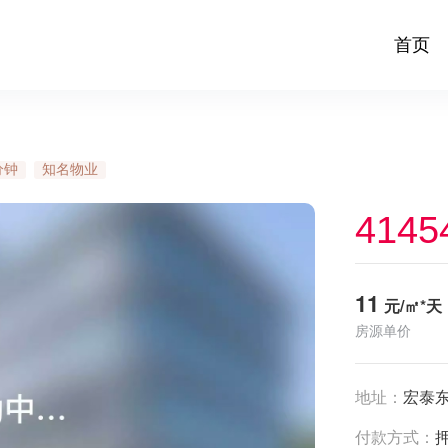
首页
分钟
知名物业
4145
11
元/㎡*天
房源单价
地址：
宏泰
付款方式：
押