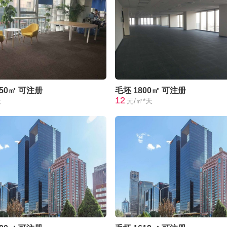
050㎡
可注册
毛坯
1800㎡
可注册
12
天
元/㎡*天