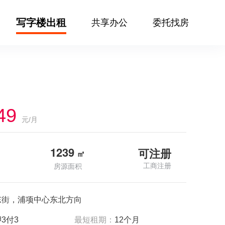
写字楼出租
共享办公
委托找房
49
元/月
1239
可注册
㎡
工商注册
房源面积
东街，浦项中心东北方向
3付3
最短租期：
12个月