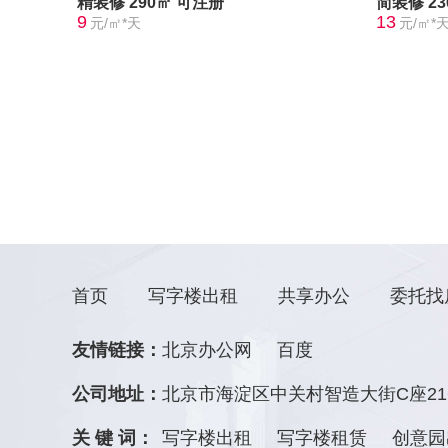
精装修
290㎡
可注册
简装修
2
9
13
元/㎡*天
元/㎡*
首页
写字楼出租
共享办公
委托找
友情链接：
北京办公网
百度
公司地址：
北京市海淀区中关村智造大街C座21
关 键 词：
写字楼出租
写字楼租赁
创意园