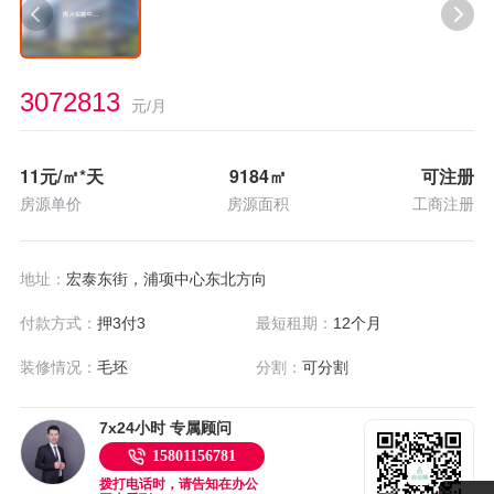
3072813
元/月
11
元/㎡*天
9184
㎡
可注册
房源单价
房源面积
工商注册
地址：
宏泰东街，浦项中心东北方向
付款方式：
押3付3
最短租期：
12个月
装修情况：
毛坯
分割：
可分割
7x24小时 专属顾问
15801156781
拨打电话时，请告知在办公