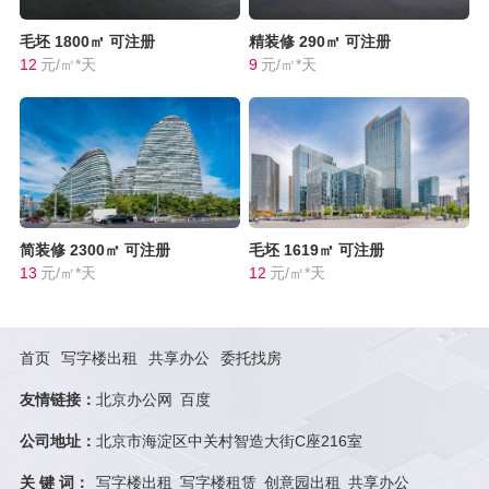
毛坯
1800㎡
可注册
精装修
290㎡
可注册
12
元/㎡*天
9
元/㎡*天
简装修
2300㎡
可注册
毛坯
1619㎡
可注册
13
元/㎡*天
12
元/㎡*天
首页
写字楼出租
共享办公
委托找房
友情链接：
北京办公网
百度
公司地址：
北京市海淀区中关村智造大街C座216室
关 键 词：
写字楼出租
写字楼租赁
创意园出租
共享办公