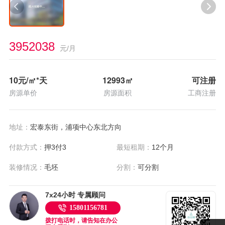
3952038
元/月
10
元/㎡*天
12993
㎡
可注册
房源单价
房源面积
工商注册
地址：
宏泰东街，浦项中心东北方向
付款方式：
押3付3
最短租期：
12个月
装修情况：
毛坯
分割：
可分割
7x24小时 专属顾问
15801156781
拨打电话时，请告知在办公