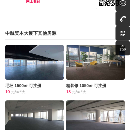
网上看到
中航资本大厦下其他房源
毛坯
1500㎡
可注册
精装修
1050㎡
可注册
10
元/㎡*天
13
元/㎡*天