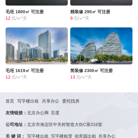
毛坯
1800㎡
可注册
精装修
290㎡
可注册
12
元/㎡*天
9
元/㎡*天
毛坯
1619㎡
可注册
简装修
2300㎡
可注册
12
元/㎡*天
13
元/㎡*天
首页
写字楼出租
共享办公
委托找房
友情链接：
北京办公网
百度
公司地址：
北京市海淀区中关村智造大街C座216室
关 键 词：
写字楼出租
写字楼租赁
创意园出租
共享办公