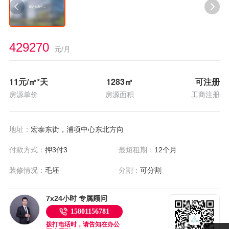
429270
元/月
11
元/㎡*天
1283
㎡
可注册
房源单价
房源面积
工商注册
地址：
宏泰东街，浦项中心东北方向
付款方式：
押3付3
最短租期：
12个月
装修情况：
毛坯
分割：
可分割
7x24小时 专属顾问
15801156781
拨打电话时，请告知在办公