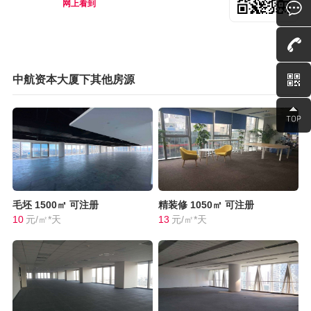
网上看到
中航资本大厦下其他房源
毛坯
1500㎡
可注册
精装修
1050㎡
可注册
10
元/㎡*天
13
元/㎡*天