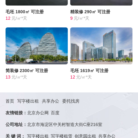
毛坯
1800㎡
可注册
精装修
290㎡
可注册
12
元/㎡*天
9
元/㎡*天
简装修
2300㎡
可注册
毛坯
1619㎡
可注册
13
元/㎡*天
12
元/㎡*天
首页
写字楼出租
共享办公
委托找房
友情链接：
北京办公网
百度
公司地址：
北京市海淀区中关村智造大街C座216室
关 键 词：
写字楼出租
写字楼租赁
创意园出租
共享办公