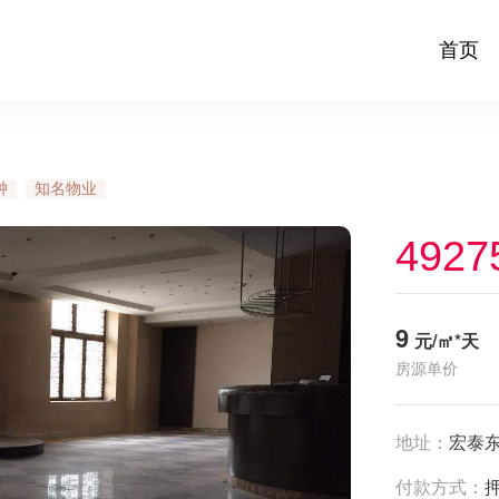
首页
钟
知名物业
4927
9
元/㎡*天
房源单价
地址：
宏泰
付款方式：
押