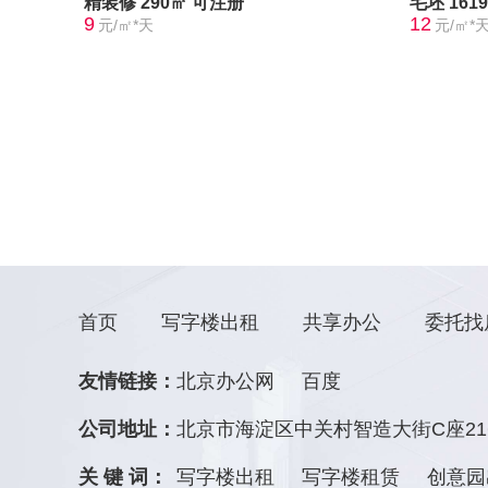
精装修
290㎡
可注册
毛坯
161
9
12
元/㎡*天
元/㎡*
首页
写字楼出租
共享办公
委托找
友情链接：
北京办公网
百度
公司地址：
北京市海淀区中关村智造大街C座21
关 键 词：
写字楼出租
写字楼租赁
创意园