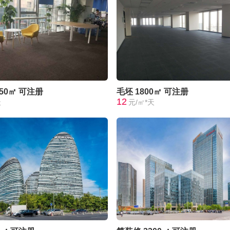
050㎡
可注册
毛坯
1800㎡
可注册
12
天
元/㎡*天