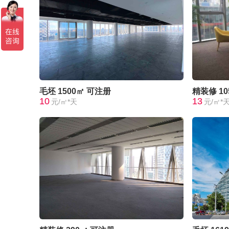
毛坯
1500㎡
可注册
精装修
1
10
13
元/㎡*天
元/㎡*