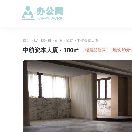
首页
>
写字楼出租
>
朝阳
>
望京
>
中航资本大厦
中航资本大厦 · 180㎡
楼盘品质高
地铁10分