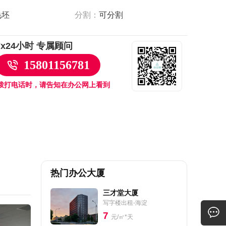
毛坯
分割：
可分割
7x24小时 专属顾问
15801156781
拨打电话时，请告知在办公网上看到
热门办公大厦
三才堂大厦
写字楼出租-海淀
7
元/㎡*天