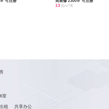
9㎡
可注册
简装修
2300㎡
可注册
13
天
元/㎡*天
房
6室
出租
共享办公