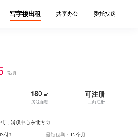
写字楼出租
共享办公
委托找房
5
元/月
180
可注册
㎡
工商注册
房源面积
东街，浦项中心东北方向
3付3
最短租期：
12个月