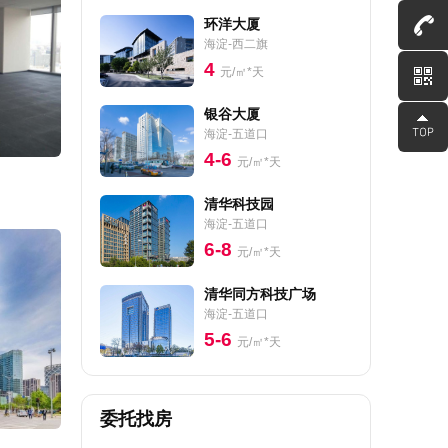
环洋大厦
海淀-西二旗
4
元/㎡*天
银谷大厦
海淀-五道口
4-6
元/㎡*天
清华科技园
海淀-五道口
6-8
元/㎡*天
清华同方科技广场
海淀-五道口
5-6
元/㎡*天
委托找房