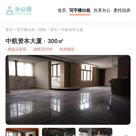
首页
写字楼出租
共享办公
委托找房
首页
>
写字楼出租
>
朝阳
>
望京
>
中航资本大厦
中航资本大厦 · 300㎡
楼盘品质高
地铁10分钟
知名物业