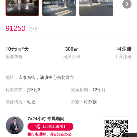
91250
元/月
10
元/㎡*天
300
㎡
可注册
房源单价
房源面积
工商注册
地址：
宏泰东街，浦项中心东北方向
付款方式：
押3付3
最短租期：
12个月
装修情况：
毛坯
分割：
可分割
7x24小时 专属顾问
15801156781
拨打电话时，请告知在办公