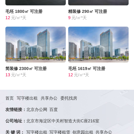
毛坯
1800㎡
可注册
精装修
290㎡
可注册
12
元/㎡*天
9
元/㎡*天
简装修
2300㎡
可注册
毛坯
1619㎡
可注册
13
元/㎡*天
12
元/㎡*天
首页
写字楼出租
共享办公
委托找房
友情链接：
北京办公网
百度
公司地址：
北京市海淀区中关村智造大街C座216室
关 键 词：
写字楼出租
写字楼租赁
创意园出租
共享办公