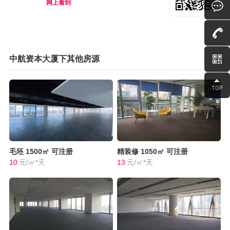
网上看到
中航资本大厦下其他房源
毛坯
1500㎡
可注册
精装修
1050㎡
可注册
10
元/㎡*天
13
元/㎡*天