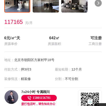
117165
元/月
6
元/㎡*天
642
㎡
可注册
房源单价
房源面积
工商注册
地址：
北京市朝阳区方家村甲18号
付款方式：
押3付3
最短租期：
12个月
装修情况：
精装修
分割：
不可分割
7x24小时 专属顾问
15801156781
拨打电话时，请告知在办公