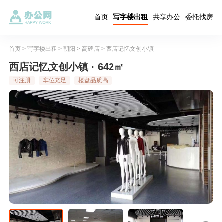
首页
写字楼出租
共享办公
委托找房
首页
>
写字楼出租
>
朝阳
>
高碑店
>
西店记忆文创小镇
西店记忆文创小镇 · 642㎡
可注册
车位充足
楼盘品质高