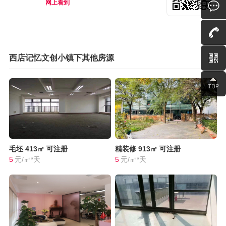
网上看到
西店记忆文创小镇下其他房源
毛坯
413㎡
可注册
精装修
913㎡
可注册
5
元/㎡*天
5
元/㎡*天