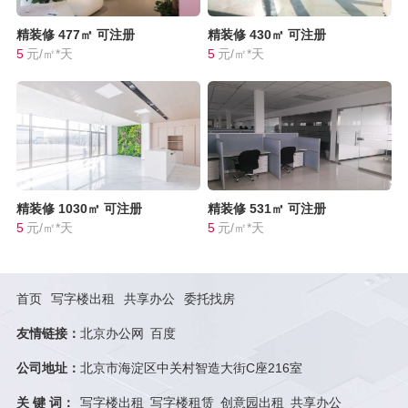
精装修
477㎡
可注册
精装修
430㎡
可注册
5
元/㎡*天
5
元/㎡*天
精装修
1030㎡
可注册
精装修
531㎡
可注册
5
元/㎡*天
5
元/㎡*天
首页
写字楼出租
共享办公
委托找房
友情链接：
北京办公网
百度
公司地址：
北京市海淀区中关村智造大街C座216室
关 键 词：
写字楼出租
写字楼租赁
创意园出租
共享办公