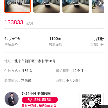
133833
元/月
4
元/㎡*天
1100
㎡
可注册
房源单价
房源面积
工商注册
地址：
北京市朝阳区方家村甲18号
付款方式：
押3付3
最短租期：
12个月
装修情况：
精装修
分割：
不可分割
7x24小时 专属顾问
15801156781
拨打电话时，请告知在办公