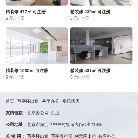
精装修
477㎡
可注册
精装修
430㎡
可注册
5
元/㎡*天
5
元/㎡*天
精装修
1030㎡
可注册
精装修
531㎡
可注册
5
元/㎡*天
5
元/㎡*天
首页
写字楼出租
共享办公
委托找房
友情链接：
北京办公网
百度
公司地址：
北京市海淀区中关村智造大街C座216室
关 键 词：
写字楼出租
写字楼租赁
创意园出租
共享办公