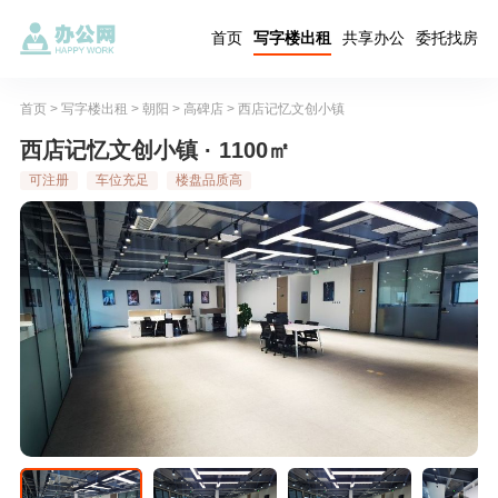
首页
写字楼出租
共享办公
委托找房
首页
>
写字楼出租
>
朝阳
>
高碑店
>
西店记忆文创小镇
西店记忆文创小镇 · 1100㎡
可注册
车位充足
楼盘品质高