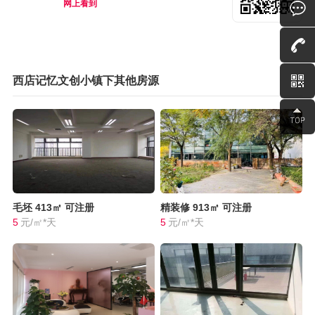
网上看到
西店记忆文创小镇下其他房源
毛坯
413㎡
可注册
精装修
913㎡
可注册
5
元/㎡*天
5
元/㎡*天