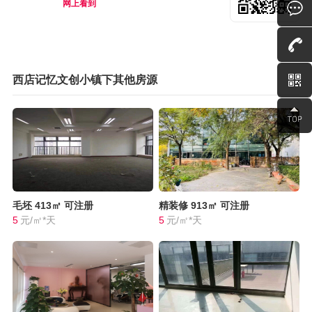
网上看到
西店记忆文创小镇下其他房源
毛坯
413㎡
可注册
精装修
913㎡
可注册
5
元/㎡*天
5
元/㎡*天