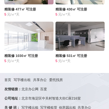
精装修
477㎡
可注册
精装修
430㎡
可注册
5
元/㎡*天
5
元/㎡*天
精装修
1030㎡
可注册
精装修
531㎡
可注册
5
元/㎡*天
5
元/㎡*天
首页
写字楼出租
共享办公
委托找房
友情链接：
北京办公网
百度
公司地址：
北京市海淀区中关村智造大街C座216室
关 键 词：
写字楼出租
写字楼租赁
创意园出租
共享办公