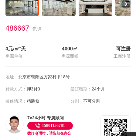
486667
元/月
4
元/㎡*天
4000
㎡
可注册
房源单价
房源面积
工商注册
地址：
北京市朝阳区方家村甲18号
付款方式：
押3付3
最短租期：
24个月
装修情况：
精装修
分割：
不可分割
7x24小时 专属顾问
15801156781
拨打电话时，请告知在办公