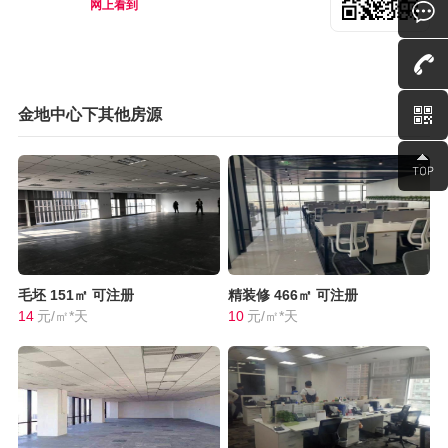
网上看到
金地中心下其他房源
毛坯
151㎡
可注册
精装修
466㎡
可注册
14
元/㎡*天
10
元/㎡*天