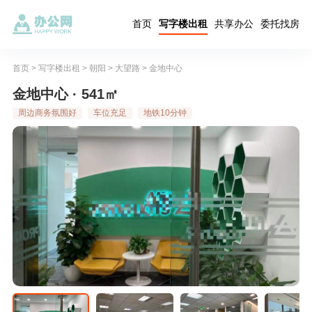
首页
写字楼出租
共享办公
委托找房
首页
>
写字楼出租
>
朝阳
>
大望路
>
金地中心
金地中心 · 541㎡
周边商务氛围好
车位充足
地铁10分钟