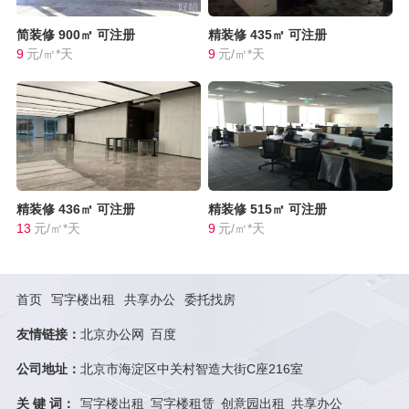
简装修
900㎡
可注册
精装修
435㎡
可注册
9
元/㎡*天
9
元/㎡*天
精装修
436㎡
可注册
精装修
515㎡
可注册
13
元/㎡*天
9
元/㎡*天
首页
写字楼出租
共享办公
委托找房
友情链接：
北京办公网
百度
公司地址：
北京市海淀区中关村智造大街C座216室
关 键 词：
写字楼出租
写字楼租赁
创意园出租
共享办公