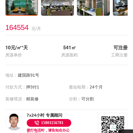
164554
元/月
10
元/㎡*天
541
㎡
可注册
房源单价
房源面积
工商注册
地址：
建国路91号
付款方式：
押3付1
最短租期：
24个月
装修情况：
精装修
分割：
可分割
7x24小时 专属顾问
15801156781
拨打电话时，请告知在办公