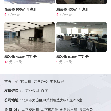
简装修
900㎡
可注册
精装修
435㎡
可注册
9
元/㎡*天
9
元/㎡*天
精装修
436㎡
可注册
精装修
515㎡
可注册
13
元/㎡*天
9
元/㎡*天
首页
写字楼出租
共享办公
委托找房
友情链接：
北京办公网
百度
公司地址：
北京市海淀区中关村智造大街C座216室
关 键 词：
写字楼出租
写字楼租赁
创意园出租
共享办公