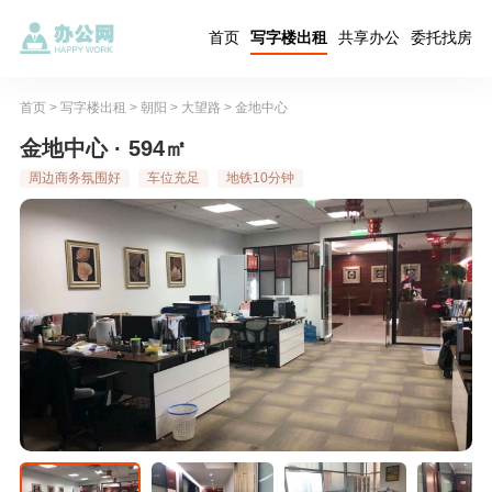
首页
写字楼出租
共享办公
委托找房
首页
>
写字楼出租
>
朝阳
>
大望路
>
金地中心
金地中心 · 594㎡
周边商务氛围好
车位充足
地铁10分钟