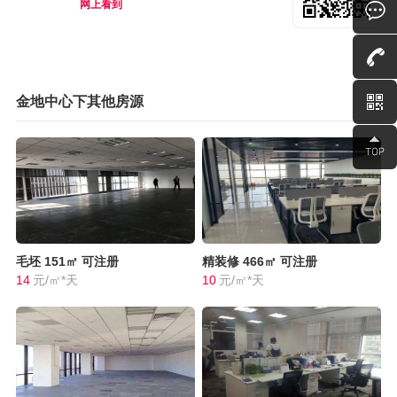
网上看到
金地中心下其他房源
毛坯
151㎡
可注册
精装修
466㎡
可注册
14
元/㎡*天
10
元/㎡*天