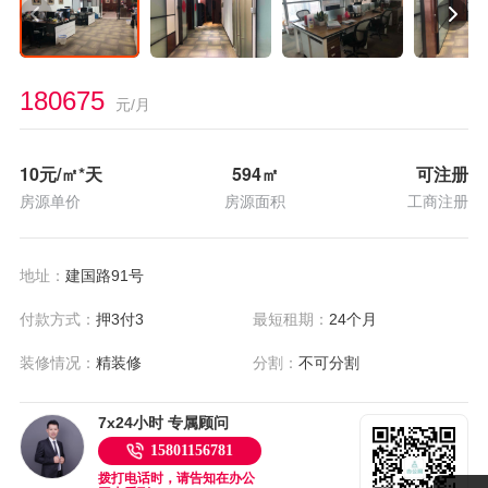
180675
元/月
10
元/㎡*天
594
㎡
可注册
房源单价
房源面积
工商注册
地址：
建国路91号
付款方式：
押3付3
最短租期：
24个月
装修情况：
精装修
分割：
不可分割
7x24小时 专属顾问
15801156781
拨打电话时，请告知在办公