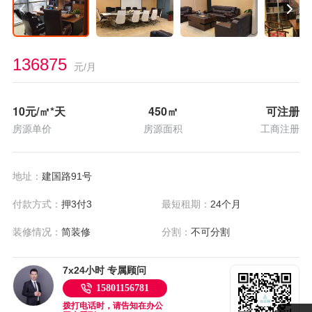
136875
元/月
10
元/㎡*天
450
㎡
可注册
房源单价
房源面积
工商注册
地址：
建国路91号
付款方式：
押3付3
最短租期：
24个月
装修情况：
简装修
分割：
不可分割
7x24小时 专属顾问
15801156781
拨打电话时，请告知在办公