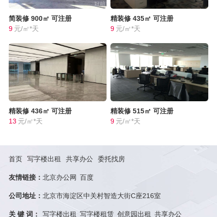
简装修
900㎡
可注册
精装修
435㎡
可注册
9
元/㎡*天
9
元/㎡*天
精装修
436㎡
可注册
精装修
515㎡
可注册
13
元/㎡*天
9
元/㎡*天
首页
写字楼出租
共享办公
委托找房
友情链接：
北京办公网
百度
公司地址：
北京市海淀区中关村智造大街C座216室
关 键 词：
写字楼出租
写字楼租赁
创意园出租
共享办公