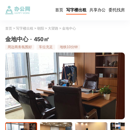
首页
写字楼出租
共享办公
委托找房
首页
>
写字楼出租
>
朝阳
>
大望路
>
金地中心
金地中心 · 450㎡
周边商务氛围好
车位充足
地铁10分钟