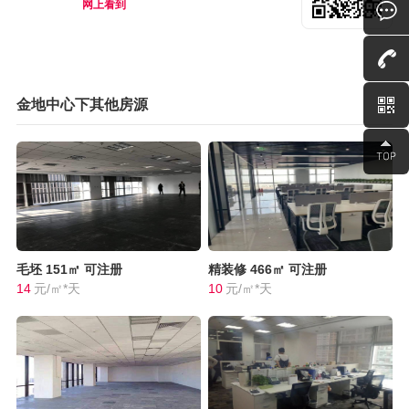
网上看到
金地中心下其他房源
毛坯
151㎡
可注册
精装修
466㎡
可注册
14
元/㎡*天
10
元/㎡*天