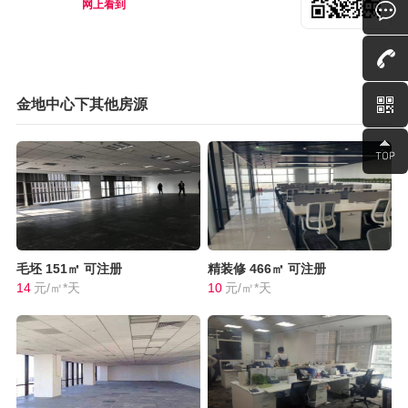
网上看到
金地中心下其他房源
毛坯
151㎡
可注册
精装修
466㎡
可注册
14
元/㎡*天
10
元/㎡*天