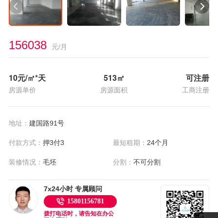
156038
元/月
10
元/㎡*天
513
㎡
可注册
房源单价
房源面积
工商注册
地址：
建国路91号
付款方式：
押3付3
最短租期：
24个月
装修情况：
毛坯
分割：
不可分割
7x24小时 专属顾问
15801156781
拨打电话时，请告知在办公