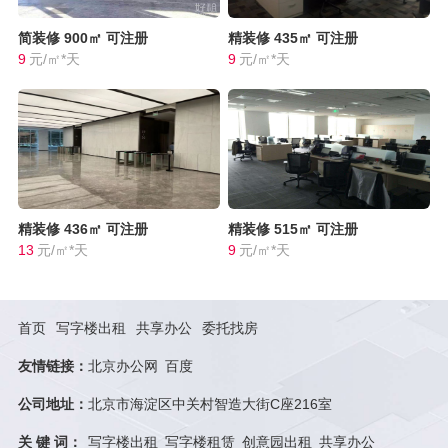
简装修
900㎡
可注册
精装修
435㎡
可注册
9
元/㎡*天
9
元/㎡*天
精装修
436㎡
可注册
精装修
515㎡
可注册
13
元/㎡*天
9
元/㎡*天
首页
写字楼出租
共享办公
委托找房
友情链接：
北京办公网
百度
公司地址：
北京市海淀区中关村智造大街C座216室
关 键 词：
写字楼出租
写字楼租赁
创意园出租
共享办公