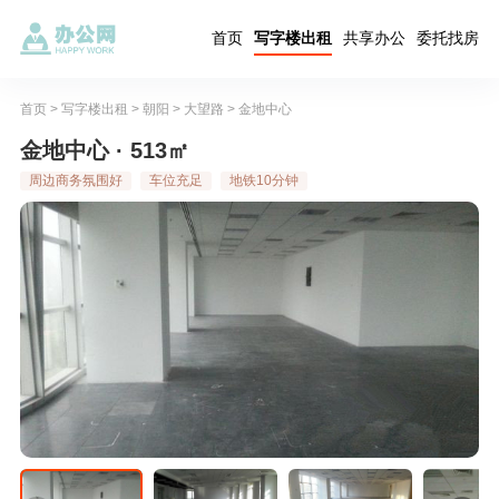
首页
写字楼出租
共享办公
委托找房
首页
>
写字楼出租
>
朝阳
>
大望路
>
金地中心
金地中心 · 513㎡
周边商务氛围好
车位充足
地铁10分钟