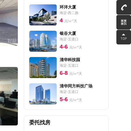
环洋大厦
海淀-西二旗
4
元/㎡*天
银谷大厦
海淀-五道口
4-6
元/㎡*天
清华科技园
海淀-五道口
6-8
元/㎡*天
清华同方科技广场
海淀-五道口
5-6
元/㎡*天
委托找房