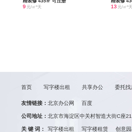
精装修
435㎡
可注册
精装修
4
9
13
元/㎡*天
元/㎡*
首页
写字楼出租
共享办公
委托找
友情链接：
北京办公网
百度
公司地址：
北京市海淀区中关村智造大街C座21
关 键 词：
写字楼出租
写字楼租赁
创意园