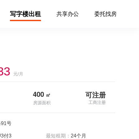
写字楼出租
共享办公
委托找房
33
元/月
400
可注册
㎡
工商注册
房源面积
91号
3付3
最短租期：
24个月