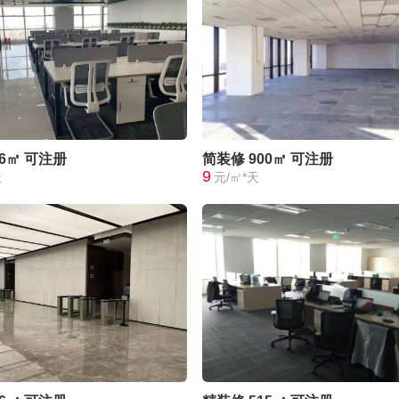
66㎡
可注册
简装修
900㎡
可注册
9
天
元/㎡*天