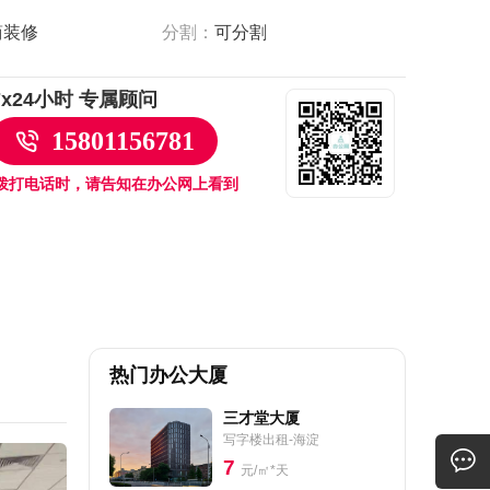
简装修
分割：
可分割
7x24小时 专属顾问
15801156781
拨打电话时，请告知在办公网上看到
热门办公大厦
三才堂大厦
写字楼出租-海淀
7
元/㎡*天