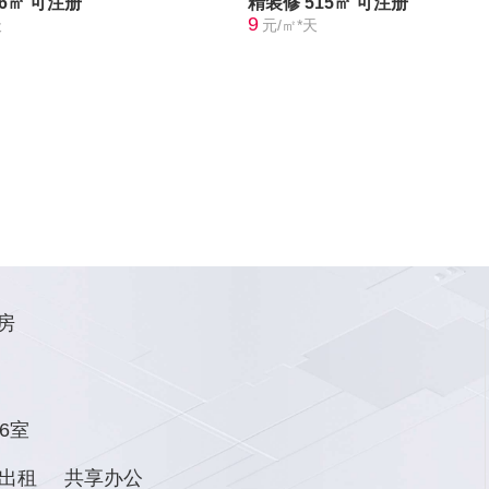
36㎡
可注册
精装修
515㎡
可注册
9
天
元/㎡*天
房
6室
出租
共享办公