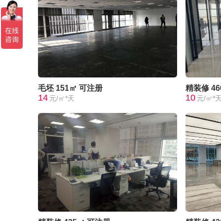
毛坯
151㎡
可注册
精装修
4
14
10
元/㎡*天
元/㎡*