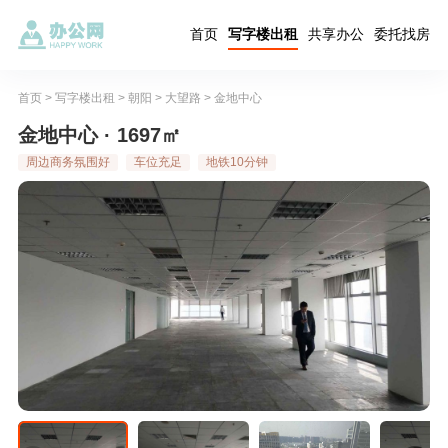
首页
写字楼出租
共享办公
委托找房
首页
>
写字楼出租
>
朝阳
>
大望路
>
金地中心
金地中心 · 1697㎡
周边商务氛围好
车位充足
地铁10分钟