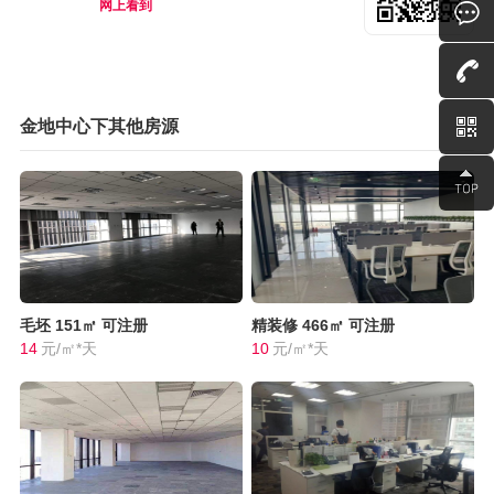
网上看到
金地中心下其他房源
毛坯
151㎡
可注册
精装修
466㎡
可注册
14
元/㎡*天
10
元/㎡*天