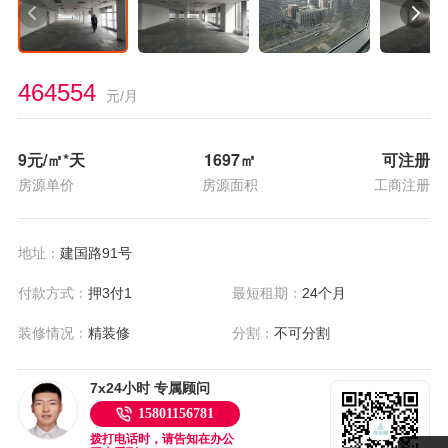
464554
元/月
9
元/㎡*天
1697
㎡
可注册
房源单价
房源面积
工商注册
地址：
建国路91号
付款方式：
押3付1
最短租期：
24个月
装修情况：
精装修
分割：
不可分割
7x24小时 专属顾问
15801156781
拨打电话时，请告知在办公