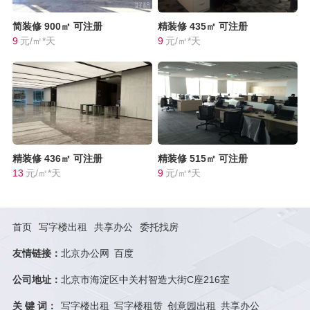
简装修
900㎡
可注册
精装修
435㎡
可注册
9
元/㎡*天
9
元/㎡*天
精装修
436㎡
可注册
精装修
515㎡
可注册
13
元/㎡*天
9
元/㎡*天
首页
写字楼出租
共享办公
委托找房
友情链接：
北京办公网
百度
公司地址：
北京市海淀区中关村智造大街C座216室
关 键 词：
写字楼出租
写字楼租赁
创意园出租
共享办公