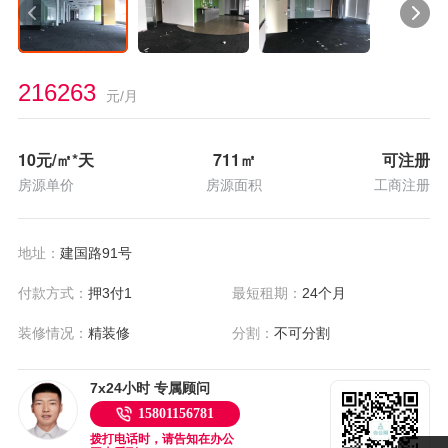
216263
元/月
10
元/㎡*天
711
㎡
可注册
房源单价
房源面积
工商注册
地址：
建国路91号
付款方式：
押3付1
最短租期：
24个月
装修情况：
精装修
分割：
不可分割
7x24小时 专属顾问
15801156781
拨打电话时，请告知在办公