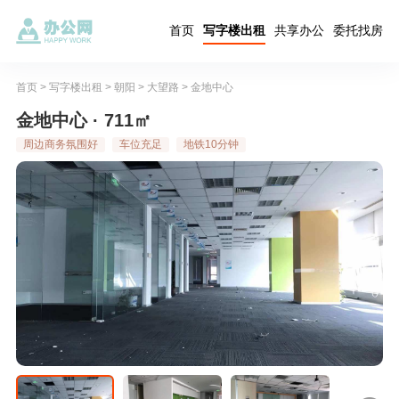
首页
写字楼出租
共享办公
委托找房
首页
>
写字楼出租
>
朝阳
>
大望路
>
金地中心
金地中心 · 711㎡
周边商务氛围好
车位充足
地铁10分钟