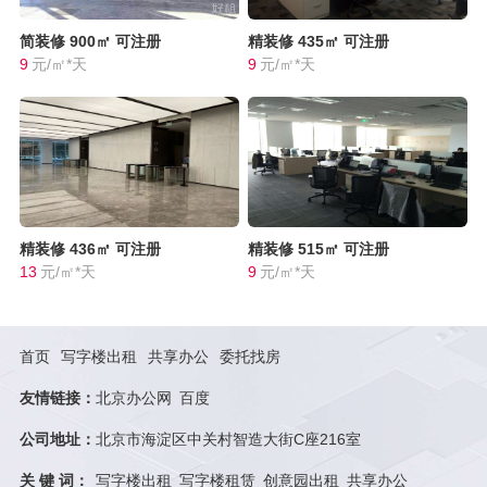
简装修
900㎡
可注册
精装修
435㎡
可注册
9
元/㎡*天
9
元/㎡*天
精装修
436㎡
可注册
精装修
515㎡
可注册
13
元/㎡*天
9
元/㎡*天
首页
写字楼出租
共享办公
委托找房
友情链接：
北京办公网
百度
公司地址：
北京市海淀区中关村智造大街C座216室
关 键 词：
写字楼出租
写字楼租赁
创意园出租
共享办公