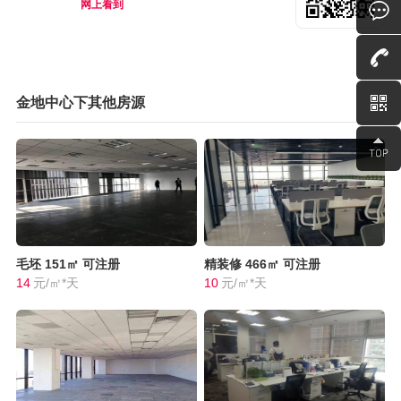
网上看到
金地中心下其他房源
毛坯
151㎡
可注册
精装修
466㎡
可注册
14
元/㎡*天
10
元/㎡*天