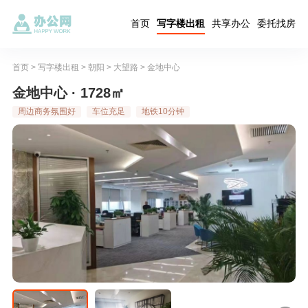
首页
写字楼出租
共享办公
委托找房
首页
>
写字楼出租
>
朝阳
>
大望路
>
金地中心
金地中心 · 1728㎡
周边商务氛围好
车位充足
地铁10分钟