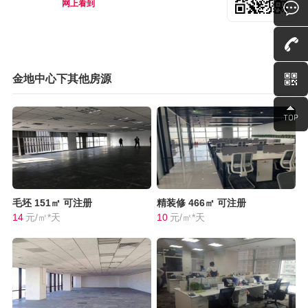
网上看到
金地中心下其他房源
毛坯
151㎡
可注册
精装修
466㎡
可注册
14
元/㎡*天
10
元/㎡*天