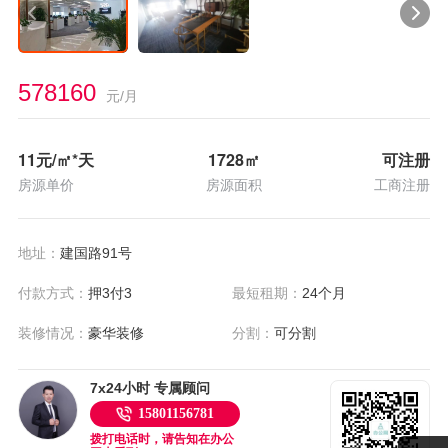
578160
元/月
11
元/㎡*天
1728
㎡
可注册
房源单价
房源面积
工商注册
地址：
建国路91号
付款方式：
押3付3
最短租期：
24个月
装修情况：
豪华装修
分割：
可分割
7x24小时 专属顾问
15801156781
拨打电话时，请告知在办公