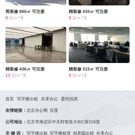
简装修
900㎡
可注册
精装修
435㎡
可注册
9
元/㎡*天
9
元/㎡*天
精装修
436㎡
可注册
精装修
515㎡
可注册
13
元/㎡*天
9
元/㎡*天
首页
写字楼出租
共享办公
委托找房
友情链接：
北京办公网
百度
公司地址：
北京市海淀区中关村智造大街C座216室
关 键 词：
写字楼出租
写字楼租赁
创意园出租
共享办公