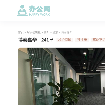
首页
>
写字楼出租
>
朝阳
>
望京
>
博泰嘉华
博泰嘉华 · 241㎡
核心商圈
可注册
车位充