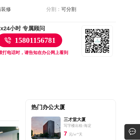
精装修
分割：
可分割
7x24小时 专属顾问
15801156781
拨打电话时，请告知在办公网上看到
热门办公大厦
三才堂大厦
写字楼出租-海淀
7
元/㎡*天