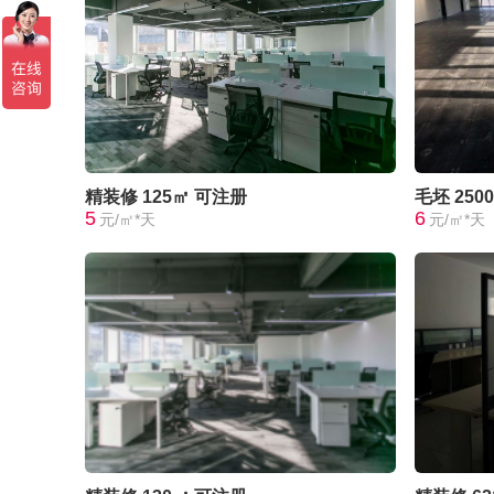
精装修
125㎡
可注册
毛坯
250
5
6
元/㎡*天
元/㎡*天