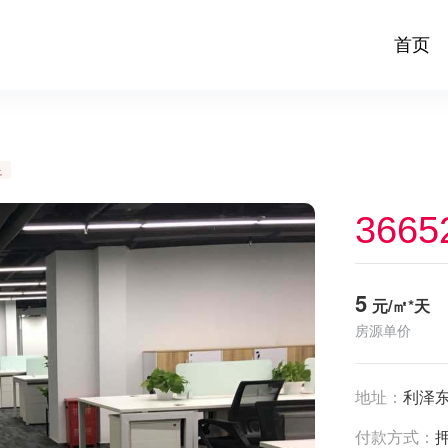
首页
足
3665
5
元/㎡*天
房源单价
地址：
利泽东
付款方式：
押