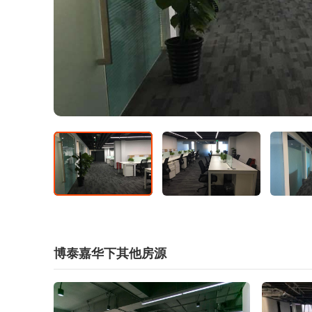
博泰嘉华下其他房源