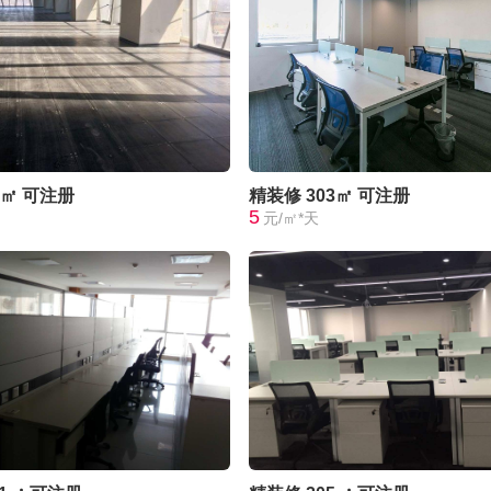
0㎡
可注册
精装修
303㎡
可注册
5
元/㎡*天