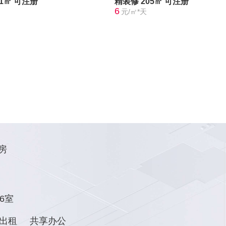
21㎡
可注册
精装修
205㎡
可注册
6
元/㎡*天
房
6室
出租
共享办公