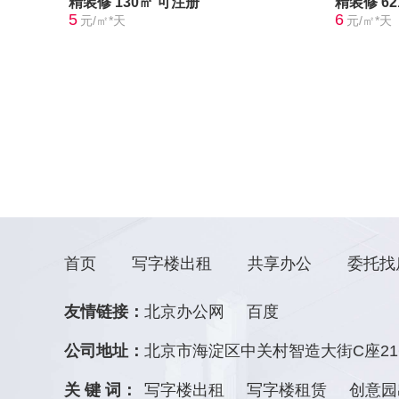
精装修
130㎡
可注册
精装修
6
5
6
元/㎡*天
元/㎡*天
首页
写字楼出租
共享办公
委托找
友情链接：
北京办公网
百度
公司地址：
北京市海淀区中关村智造大街C座21
关 键 词：
写字楼出租
写字楼租赁
创意园