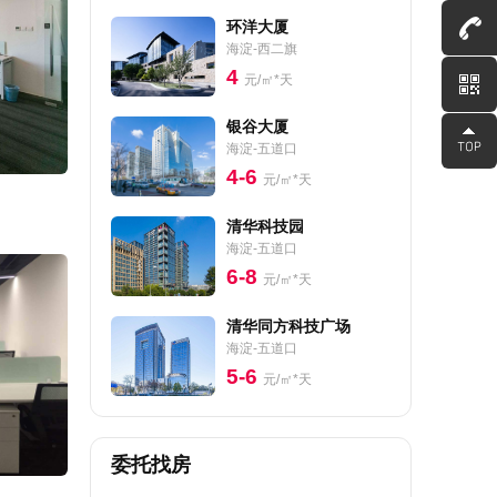
环洋大厦
海淀-西二旗
4
元/㎡*天
银谷大厦
海淀-五道口
4-6
元/㎡*天
清华科技园
海淀-五道口
6-8
元/㎡*天
清华同方科技广场
海淀-五道口
5-6
元/㎡*天
委托找房