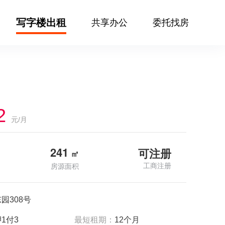
写字楼出租
共享办公
委托找房
2
元/月
241
可注册
㎡
工商注册
房源面积
园308号
1付3
最短租期：
12个月