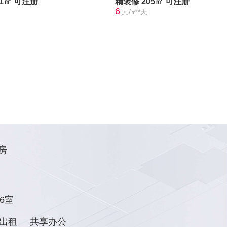
21㎡
可注册
精装修
205㎡
可注册
6
元/㎡*天
房
6室
出租
共享办公