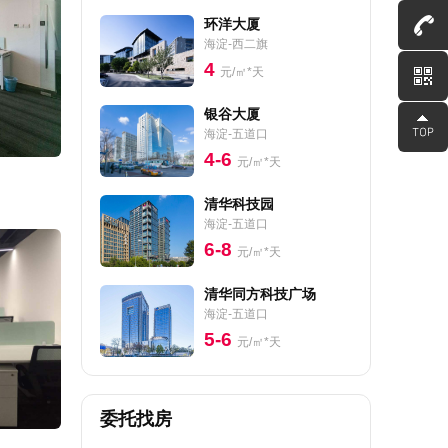
环洋大厦
海淀-西二旗
4
元/㎡*天
银谷大厦
海淀-五道口
4-6
元/㎡*天
清华科技园
海淀-五道口
6-8
元/㎡*天
清华同方科技广场
海淀-五道口
5-6
元/㎡*天
委托找房