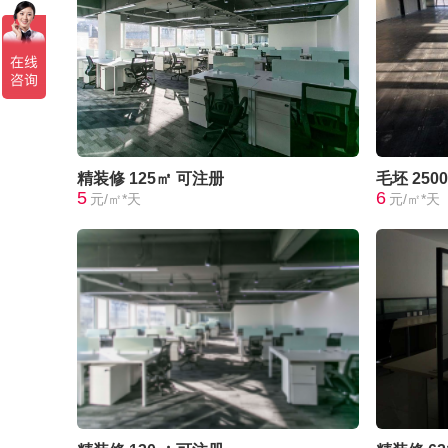
精装修
125㎡
可注册
毛坯
250
5
6
元/㎡*天
元/㎡*天