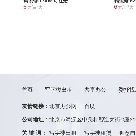
精装修
130㎡
可注册
精装修
6
5
6
元/㎡*天
元/㎡*天
首页
写字楼出租
共享办公
委托找
友情链接：
北京办公网
百度
公司地址：
北京市海淀区中关村智造大街C座21
关 键 词：
写字楼出租
写字楼租赁
创意园