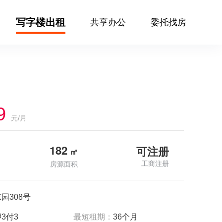
写字楼出租
共享办公
委托找房
9
元/月
182
可注册
㎡
工商注册
房源面积
园308号
3付3
最短租期：
36个月