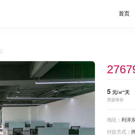
首页
足
2767
5
元/㎡*天
房源单价
地址：
利泽东
付款方式：
押