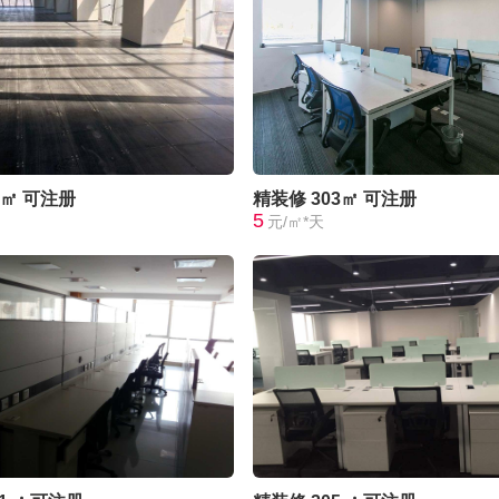
0㎡
可注册
精装修
303㎡
可注册
5
元/㎡*天