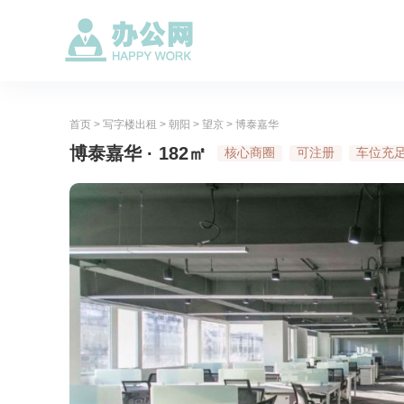
首页
>
写字楼出租
>
朝阳
>
望京
>
博泰嘉华
博泰嘉华 · 182㎡
核心商圈
可注册
车位充