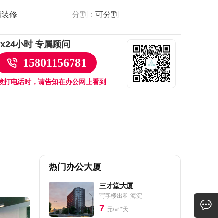
精装修
分割：
可分割
7x24小时 专属顾问
15801156781
拨打电话时，请告知在办公网上看到
热门办公大厦
三才堂大厦
写字楼出租-海淀
7
元/㎡*天