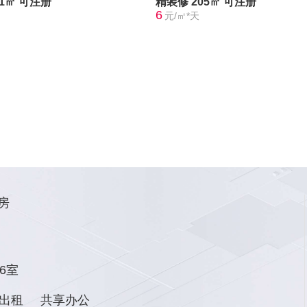
21㎡
可注册
精装修
205㎡
可注册
6
元/㎡*天
房
6室
出租
共享办公