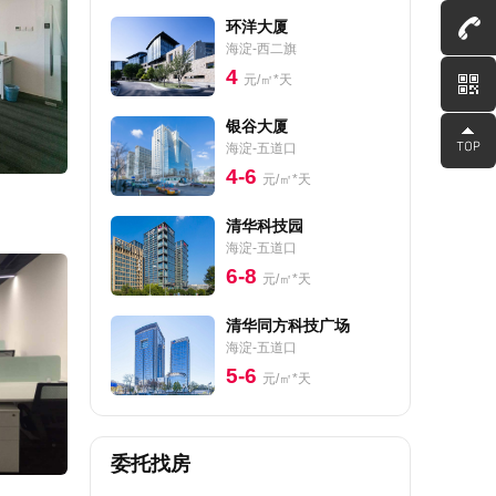
环洋大厦
海淀-西二旗
4
元/㎡*天
银谷大厦
海淀-五道口
4-6
元/㎡*天
清华科技园
海淀-五道口
6-8
元/㎡*天
清华同方科技广场
海淀-五道口
5-6
元/㎡*天
委托找房