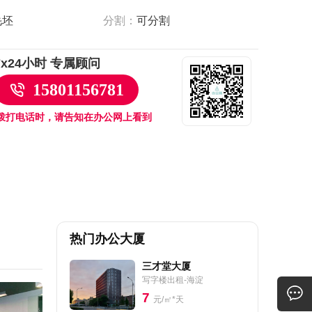
毛坯
分割：
可分割
7x24小时 专属顾问
15801156781
拨打电话时，请告知在办公网上看到
热门办公大厦
三才堂大厦
写字楼出租-海淀
7
元/㎡*天