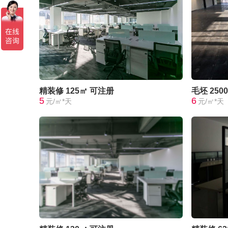
精装修
125㎡
可注册
毛坯
250
5
6
元/㎡*天
元/㎡*天