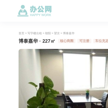
首页
>
写字楼出租
>
朝阳
>
望京
>
博泰嘉华
博泰嘉华 · 227㎡
核心商圈
可注册
车位充