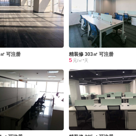
0㎡
可注册
精装修
303㎡
可注册
5
元/㎡*天