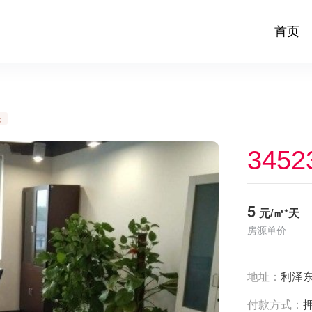
首页
足
3452
5
元/㎡*天
房源单价
地址：
利泽东
付款方式：
押