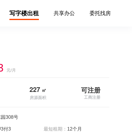
写字楼出租
共享办公
委托找房
3
元/月
227
可注册
㎡
工商注册
房源面积
园308号
3付3
最短租期：
12个月