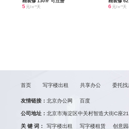
精装修
130㎡
可注册
精装修
6
5
6
元/㎡*天
元/㎡*天
首页
写字楼出租
共享办公
委托找
友情链接：
北京办公网
百度
公司地址：
北京市海淀区中关村智造大街C座21
关 键 词：
写字楼出租
写字楼租赁
创意园