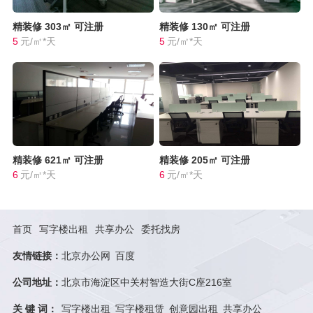
精装修
303㎡
可注册
精装修
130㎡
可注册
5
元/㎡*天
5
元/㎡*天
精装修
621㎡
可注册
精装修
205㎡
可注册
6
元/㎡*天
6
元/㎡*天
首页
写字楼出租
共享办公
委托找房
友情链接：
北京办公网
百度
公司地址：
北京市海淀区中关村智造大街C座216室
关 键 词：
写字楼出租
写字楼租赁
创意园出租
共享办公