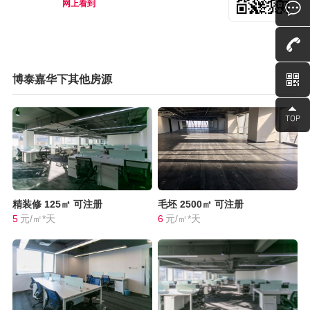
网上看到
博泰嘉华下其他房源
精装修
125㎡
可注册
毛坯
2500㎡
可注册
5
元/㎡*天
6
元/㎡*天