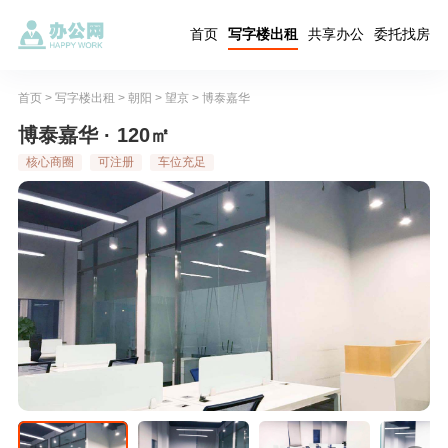
首页
写字楼出租
共享办公
委托找房
首页
>
写字楼出租
>
朝阳
>
望京
>
博泰嘉华
博泰嘉华 · 120㎡
核心商圈
可注册
车位充足