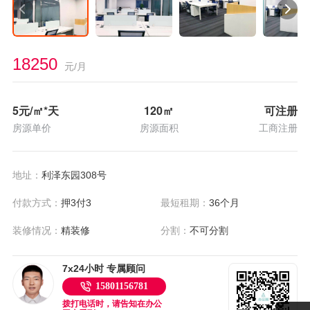
18250
元/月
5
元/㎡*天
120
㎡
可注册
房源单价
房源面积
工商注册
地址：
利泽东园308号
付款方式：
押3付3
最短租期：
36个月
装修情况：
精装修
分割：
不可分割
7x24小时 专属顾问
15801156781
拨打电话时，请告知在办公